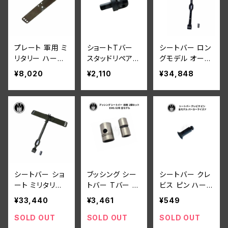
プレート 軍用 ミ
ショートTバー
シートバー ロン
リタリー ハーレ
スタッドリペア用
グモデル オール
ー 1942-52年
ハーレー 1941-
モデル ブラック
¥8,020
¥2,110
¥34,848
軍用ショートTバ
52年 WLA WL
ー用
C
シートバー ショ
ブッシング シー
シートバー クレ
ート ミリタリー
トバー Tバー 前
ビス ピン ハーレ
用 ハーレーダビ
側 2個セット ハ
ーダビッドソン
¥33,440
¥3,461
¥549
ッドソン WLA W
ーレーダビッドソ
全モデル パーカ
LC 全モデル対
ン 1941-52年
ーライズド
SOLD OUT
SOLD OUT
SOLD OUT
応 サービカー
全モデル