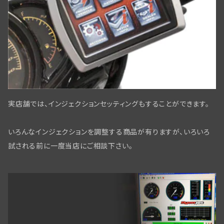
フロントブレーキパーツWLC／ビッグツイン用
パーツリスト・テクニカルマニュアル
ワイアリングキット,オリジナル仕様,綿被覆
タイヤ・チューブ関係
ミリタリー装備
リアブレーキパーツ ビックツイン
スクリュー/ナット/ワッシャー
リアアスクル関係
実店舗では、インジェクションセッティングもすることができます。
フロントブレーキ コントロールパーツ
いろんなインジェクションを調整する商品が有りますが、いろいろ
フロントブレーキ WL/WLAモデル
試される前に一度当店にご相談下さい。
リアブレーキパーツBT
フロントブレーキ WLC/ビッグツイン