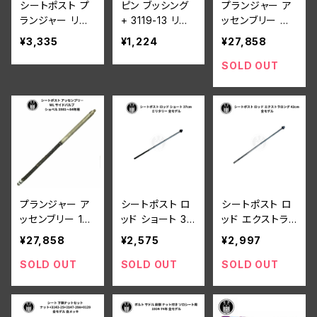
シートポスト プ
ピン ブッシング
プランジャー ア
ランジャー リン
+ 3119-13 リン
ッセンブリー ビ
ク ハーレーダビ
ク プランジャー
ッグツイン 白メ
¥3,335
¥1,224
¥27,858
ッドソン 1929-7
シートポスト ハ
ッキ
3年 全モデル
ーレーダビッドソ
SOLD OUT
ン 1929-73年
全モデル
プランジャー ア
シートポスト ロ
シートポスト ロ
ッセンブリー 19
ッド ショート 37
ッド エクストラ
30-52年 DL VL
cm ハーレーダ
ロング 42cm ハ
¥27,858
¥2,575
¥2,997
RL WL G 白メッ
ビッドソン ミリタ
ーレーダビッドソ
キ
リー 全モデル
ン 全モデル
SOLD OUT
SOLD OUT
SOLD OUT