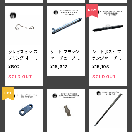
サイドバルブ
クレビスピン ス
シート プランジ
シートポスト プ
プリング オール
ャー チューブ ハ
ランジャー チュ
モデル パーカー
ーレーダビッドソ
ーブ ハーレーダ
¥802
¥15,617
¥15,195
ライズド
ン 1929-73年
ビッドソン 1929
DL VL RL WL
-73年 DL RL W
SOLD OUT
SOLD OUT
G クロームメッ
L G パーカーラ
キ
イズド