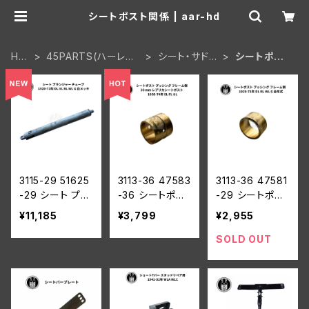
シートポスト関係 | aar-hd
HO
45PARTS(ハーレー
シート・サドル
シートポスト
ME
WL 陸王)
バッグ
関係
3115-29 51625
3113-36 47583
3113-36 47581
-29 シート プラ
-36 シートポス
-29 シートポス
ンジャー チュー
ト ブッシング フ
ト ブッシング フ
¥11,185
¥3,799
¥2,955
ブ ハーレーダビ
レーム側 30 m
レーム側 ハーレ
ッドソン 1929-7
m レプリカシー
ーダビッドソン 1
SOLD OUT
3年 DL VL RL
トポスト ハーレ
929-73年 DL R
WL G 白メッキ
ーダビッドソン 1
L WL G 全年式
936-74年 EL F
L UL