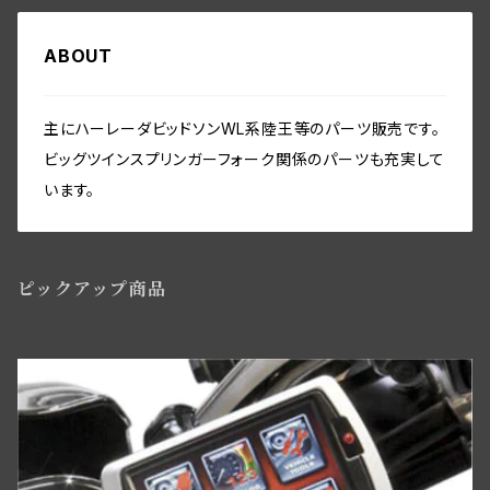
ホーン関係
Seatmount
クラッチギア・クラッチパーツ
フットボード関係
サドルバッグ
ABOUT
オイルパイプ・ガスバルブ・ガスパイプ関係
ホイール／リム関係
スピードメーター関係
Handlebar-controls
シート・サドルバック
Washer-Cotterpin
バッテリー・バッテリーケース
Seat mount
プライマリーカバー・チェーンガード関係
フロント／リアスタンド関係
フェンダー関係
リアアクスル関係
ミリタリー装備関係
主にハーレーダビッドソンWL系陸王等のパーツ販売です。
シートポスト関係
フォーク・フレーム
ビッグツインスプリンガーフォーク関係のパーツも充実して
インストゥルメントパネル・スイッチ関係
ビックツイン トランスミッションパーツ
セーフティーガード関係
リアブレーキパーツ
ツールボックス関係
います。
ソロサドルシート関係
ライドコントロール,ショックアブソーバー
ワイアリング（配線）キット・オリジナル仕様・綿被覆
ビッグツイン トランスミッションパーツ
ライドコントロール・ショックアブソーバー関係
フロントブレーキパーツ関係WL／WLAモデル用
ツール関係
サドルバック
ハンドルバースイッチ・リレー関係
ピックアップ商品
ウインドシールド・レッグシールド関係
フロントブレーキコントロールパーツ
アクセサリー
バディーシート関係
マグネトー関係
サイドスタンド関係
ニューフロントブレーキBT／WLC・ダブルカムスタイル
サイドカー・サービカー関係
アマチュア関係(ジェネレーター)
ライドコントロール,ショックアブソーバー
スプリンガーフォーク用ディスクブレーキ
スクリュー・ナット・ワッシャー
ディストリビューター
ヘッドベアリング・ステアリングダンパー