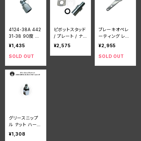
4124-38A 442
ピボットスタッド
ブレーキオペレ
31-38 90度 グ
/ プレート / ナッ
ーティング レバ
リース ニップル
ト ピポット + 4
ー ハーレー 193
¥1,435
¥2,575
¥2,955
ナット フロント
059-35 + ナッ
1-52年 DL RL
ブレーキ ハーレ
ト ハーレーダビ
WL WLA クロ
SOLD OUT
SOLD OUT
ーダビッドソン 1
ッドソン 1936-4
ーム
938-52年 WL
8年 EL UL WL
WLA 白メッキ
C G 白メッキ
グリースニップ
ル ナット ハーレ
ーダビッドソン 1
¥1,308
938-52年 EL U