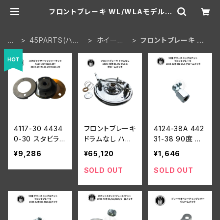
フロントブレーキ WL/WLAモデル |
aar-hd
H
45PARTS(ハー
ホイール・
フロントブレーキ W
O
レーWL 陸王)
ブレーキ
L/WLAモデル
M
E
4117-30 4434
フロントブレーキ
4124-38A 442
0-30 スタビライ
ドラムなし ハー
31-38 90度 グ
ザー ワッシャー
レーダビッドソン
リース ニップル
¥9,286
¥65,120
¥1,646
キット ハーレー
1936-48年 EL
ナット フロント
ダビッドソン 193
UL WLC G クロ
ブレーキ ハーレ
SOLD OUT
SOLD OUT
0-52年 DL RL
ームメッキ
ーダビッドソン 1
WL WLA ブラッ
938-52年 WL
ク
WLA クローム
メッキ