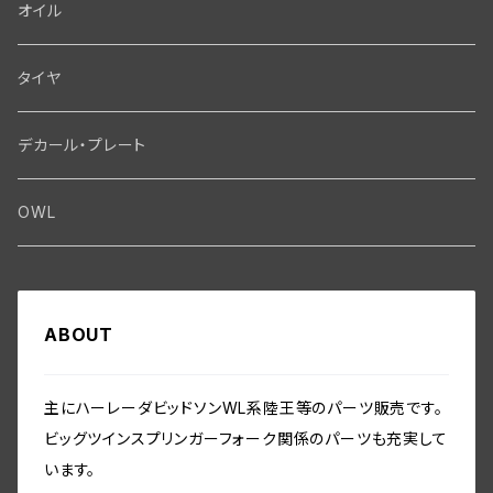
ディストリビューター関係
Fork-Shockabsorber
ドライブチェーン関係
Motor
フロントフォーク・フレーム
Transmission・Primary
オイル
クランクケース関係
インテーク・キャブレーター関係
Washer-Cotterpin
アマチュア関係（ジェネレーター）
Handlebar-controls
スプロケット・ベルトドライブキット
Carbrator
フロントフォーク関係
Transmission-Shifter
シート・サドルバッグ
Gastank・Oiltank
タイヤ
オイルポンプ関係
Show bike kits
ブラシプレート関係（ジェネレーター）
Fendermount
キックペダル関係
ソフテイル用 New Springer Fork
Primary-clutch-Kickstarter
シートポスト関係
Oilline
ハンドルバー・タンク・フェンダー
Electrical
デカール・プレート
エンジン関係 ビックツイン
Hard wear kits
スパークコイル関係
Axle
スターターパーツ
フレームヘッドベアリング・ステアリングダンパー関係
Sprocketmount
ソロサドルシート関係
Gastank・Oiltank
ハンドルバー関係
Electrical
ホイール・ブレーキ
TOOL
OWL
エンジン関係、ビッグツイン
ヘッドライト・テールライト関係
Frame-Swingarm
トランスミッション関係
フレーム関係
バディーシート関係
タンク関係
Speedometer
フロントホイール・リム WL／WLA
その他
Front End･Rear End
ホーン関係
Seatmount
クラッチギア・クラッチパーツ
フットボード関係
サドルバッグ
ABOUT
オイルパイプ・ガスバルブ・ガスパイプ関係
ホイール／リム関係
スピードメーター関係
Handlebar-controls
シート・サドルバック
Washer-Cotterpin
バッテリー・バッテリーケース
Seat mount
プライマリーカバー・チェーンガード関係
フロント／リアスタンド関係
フェンダー関係
リアアクスル関係
ミリタリー装備関係
主にハーレーダビッドソンWL系陸王等のパーツ販売です。
シートポスト関係
フォーク・フレーム
ビッグツインスプリンガーフォーク関係のパーツも充実して
インストゥルメントパネル・スイッチ関係
ビックツイン トランスミッションパーツ
セーフティーガード関係
リアブレーキパーツ
ツールボックス関係
います。
ソロサドルシート関係
ライドコントロール,ショックアブソーバー