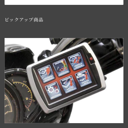
ワイアリング（配線）キット・オリジナル仕様・綿被覆
ビッグツイン トランスミッションパーツ
ライドコントロール・ショックアブソーバー関係
フロントブレーキパーツ関係WL／WLAモデル用
ツール関係
サドルバック
ハンドルバースイッチ・リレー関係
ピックアップ商品
ウインドシールド・レッグシールド関係
フロントブレーキコントロールパーツ
アクセサリー
バディーシート関係
マグネトー関係
サイドスタンド関係
ニューフロントブレーキBT／WLC・ダブルカムスタイル
サイドカー・サービカー関係
アマチュア関係(ジェネレーター)
ライドコントロール,ショックアブソーバー
スプリンガーフォーク用ディスクブレーキ
スクリュー・ナット・ワッシャー
ディストリビューター
ヘッドベアリング・ステアリングダンパー
フロントブレーキパーツWLC／ビッグツイン用
パーツリスト・テクニカルマニュアル
ワイアリングキット,オリジナル仕様,綿被覆
タイヤ・チューブ関係
ミリタリー装備
リアブレーキパーツ ビックツイン
スクリュー/ナット/ワッシャー
リアアスクル関係