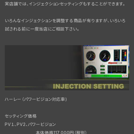
実店舗では、インジェクションセッティングもすることができます。
フロントブレーキ コントロールパーツ
いろんなインジェクションを調整する商品が有りますが、いろいろ
フロントブレーキ WL/WLAモデル
試される前に一度当店にご相談下さい。
リアブレーキパーツBT
フロントブレーキ WLC/ビッグツイン
ハーレー（パワービジョン対応車)
セッティング価格
PV１、PV2、パワービジョン
本体価格117,000円（税別）