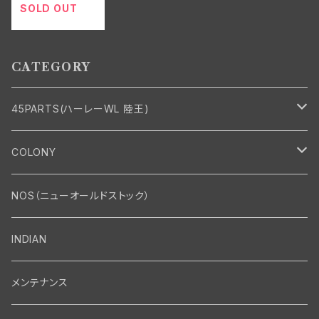
L WL G クロー
SOLD OUT
ムメッキ
CATEGORY
45PARTS(ハーレーWL 陸王)
エンジン
COLONY
エンジン・シリンダーヘッド
マフラー・インテーク・キャブレター
Bolt・Nut
NOS（ニューオールドストック）
バルブ・タペット関係
マフラー関係
Nut
エレクトリカル
Front End・Rear End
INDIAN
ピストン・コネクティングロッド・ベアリング
インテーク・キャブレター関係
Screw
ジェネレーター関係
Wheel-Brake
駆動系
Motor
メンテナンス
フライホイール・シャフト関係
エアクリーナー関係
Bolt