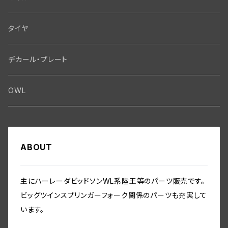
クランクケース関係
インテーク・キャブレーター関係
Washer-Cotterpin
アマチュア関係（ジェネレーター）
Handlebar-controls
スプロケット・ベルトドライブキット
Carbrator
フロントフォーク関係
Transmission-Shifter
シート・サドルバッグ
Gastank・Oiltank
タイヤ
オイルポンプ関係
Show bike kits
ブラシプレート関係（ジェネレーター）
Fendermount
キックペダル関係
ソフテイル用 New Springer Fork
Primary-clutch-Kickstarter
シートポスト関係
Oilline
ハンドルバー・タンク・フェンダー
Electrical
デカール・プレート
エンジン関係 ビックツイン
Hard wear kits
スパークコイル関係
Axle
スターターパーツ
フレームヘッドベアリング・ステアリングダンパー関係
Sprocketmount
ソロサドルシート関係
Gastank・Oiltank
ハンドルバー関係
Electrical
ホイール・ブレーキ
TOOL
OWL
エンジン関係、ビッグツイン
ヘッドライト・テールライト関係
Frame-Swingarm
トランスミッション関係
フレーム関係
バディーシート関係
タンク関係
Speedometer
フロントホイール・リム WL／WLA
その他
Front End･Rear End
ホーン関係
Seatmount
クラッチギア・クラッチパーツ
フットボード関係
サドルバッグ
ABOUT
オイルパイプ・ガスバルブ・ガスパイプ関係
ホイール／リム関係
スピードメーター関係
Handlebar-controls
シート・サドルバック
Washer-Cotterpin
バッテリー・バッテリーケース
Seat mount
プライマリーカバー・チェーンガード関係
フロント／リアスタンド関係
フェンダー関係
リアアクスル関係
ミリタリー装備関係
主にハーレーダビッドソンWL系陸王等のパーツ販売です。
シートポスト関係
フォーク・フレーム
ビッグツインスプリンガーフォーク関係のパーツも充実して
インストゥルメントパネル・スイッチ関係
ビックツイン トランスミッションパーツ
セーフティーガード関係
リアブレーキパーツ
ツールボックス関係
います。
ソロサドルシート関係
ライドコントロール,ショックアブソーバー
ワイアリング（配線）キット・オリジナル仕様・綿被覆
ビッグツイン トランスミッションパーツ