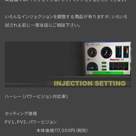
フロントブレーキ コントロールパーツ
いろんなインジェクションを調整する商品が有りますが、いろいろ
フロントブレーキ WL/WLAモデル
試される前に一度当店にご相談下さい。
リアブレーキパーツBT
フロントブレーキ WLC/ビッグツイン
ハーレー（パワービジョン対応車)
セッティング価格
PV１、PV2、パワービジョン
本体価格117,000円（税別）