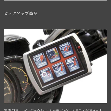
ライドコントロール・ショックアブソーバー関係
フロントブレーキパーツ関係WL／WLAモデル用
ツール関係
サドルバック
ハンドルバースイッチ・リレー関係
ピックアップ商品
ウインドシールド・レッグシールド関係
フロントブレーキコントロールパーツ
アクセサリー
バディーシート関係
マグネトー関係
サイドスタンド関係
ニューフロントブレーキBT／WLC・ダブルカムスタイル
サイドカー・サービカー関係
アマチュア関係(ジェネレーター)
ライドコントロール,ショックアブソーバー
スプリンガーフォーク用ディスクブレーキ
スクリュー・ナット・ワッシャー
ディストリビューター
ヘッドベアリング・ステアリングダンパー
フロントブレーキパーツWLC／ビッグツイン用
パーツリスト・テクニカルマニュアル
ワイアリングキット,オリジナル仕様,綿被覆
タイヤ・チューブ関係
ミリタリー装備
リアブレーキパーツ ビックツイン
スクリュー/ナット/ワッシャー
リアアスクル関係
実店舗では、インジェクションセッティングもすることができます。