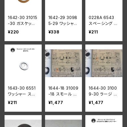
1642-30 31015
1642-29 3098
0228A 6543
-30 ガスケット
5-29 ワッシャー
スペーシング ワ
アマチュア ベア
ベークライト ハ
ッシャー .025
¥220
¥338
¥211
リング ハウジン
ーレーダビッドソ
ハーレーダビッ
グ ハーレーダビ
ン 1930-45年
ドソン 全モデル
ッドソン 全モデ
全モデル
ル
1643-30 6551
1644-18 31009
1644-30 3100
ワッシャー スペ
-18 スモール ベ
9-30 ラージ ベ
ーシング .072
アリング
アリング
¥211
¥1,477
¥1,477
ハーレーダビッ
ドソン 全モデル