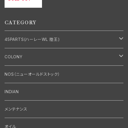
全32E ジェネレ
ーター
CATEGORY
45PARTS(ハーレーWL 陸王)
エンジン
COLONY
エンジン・シリンダーヘッド
マフラー・インテーク・キャブレター
Bolt・Nut
NOS（ニューオールドストック）
バルブ・タペット関係
マフラー関係
Nut
エレクトリカル
Front End・Rear End
INDIAN
ピストン・コネクティングロッド・ベアリング
インテーク・キャブレター関係
Screw
ジェネレーター関係
Wheel-Brake
駆動系
Motor
メンテナンス
フライホイール・シャフト関係
エアクリーナー関係
Bolt
ディストリビューター関係
Fork-Shockabsorber
ドライブチェーン関係
Motor
フロントフォーク・フレーム
Transmission・Primary
オイル