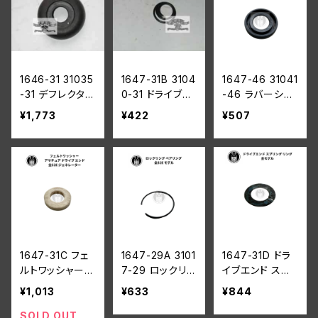
1646-31 31035
1647-31B 3104
1647-46 31041
-31 デフレクタ
0-31 ドライブエ
-46 ラバーシー
ー オイル ドライ
ンド スプリング
ル ドライブ エン
¥1,773
¥422
¥507
ブ エンド 1932-
ド ハーレーダビ
45年 全モデル
ッドソン 32E 全
モデル 後期ジェ
ネレーター
1647-31C フェ
1647-29A 3101
1647-31D ドラ
ルトワッシャー
7-29 ロックリン
イブエンド スプ
アマチュア ドラ
グ ベアリング ハ
リング リング ハ
¥1,013
¥633
¥844
イブ エンド ハー
ーレーダビッドソ
ーレーダビッドソ
レーダビッドソン
ン 全32E モデル
ン 全モデル
SOLD OUT