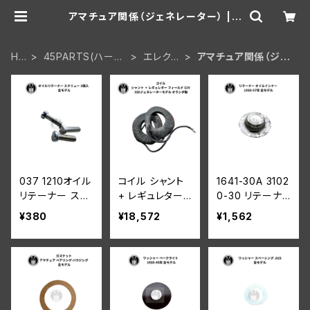
アマチュア関係（ジェネレーター） | a
ar-hd
HO
45PARTS(ハーレ
エレクト
アマチュア関係（ジェ
ME
ーWL 陸王)
リカル
ネレーター）
037 1210オイル
コイル シャント
1641-30A 3102
リテーナー スク
+ レギュレター
0-30 リテーナ
リュー 3個入 ハ
フィールド 12V
ー オイルインナ
¥380
¥18,572
¥1,562
ーレーダビッドソ
ハーレー 32Eジ
ー ハーレーダビ
ン 全モデル
ェネレーターモ
ッドソン 1930-5
デル オランダ製
7年 全モデル