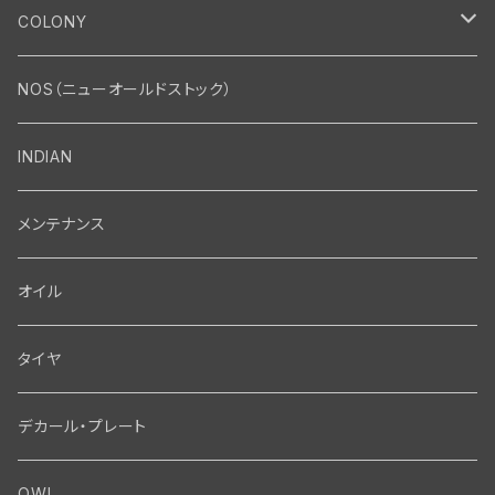
エンジン
COLONY
エンジン・シリンダーヘッド
マフラー・インテーク・キャブレター
Bolt・Nut
NOS（ニューオールドストック）
バルブ・タペット関係
マフラー関係
Nut
エレクトリカル
Front End・Rear End
INDIAN
ピストン・コネクティングロッド・ベアリング
インテーク・キャブレター関係
Screw
ジェネレーター関係
Wheel-Brake
駆動系
Motor
メンテナンス
フライホイール・シャフト関係
エアクリーナー関係
Bolt
ディストリビューター関係
Fork-Shockabsorber
ドライブチェーン関係
Motor
フロントフォーク・フレーム
Transmission・Primary
オイル
クランクケース関係
インテーク・キャブレーター関係
Washer-Cotterpin
アマチュア関係（ジェネレーター）
Handlebar-controls
スプロケット・ベルトドライブキット
Carbrator
フロントフォーク関係
Transmission-Shifter
シート・サドルバッグ
Gastank・Oiltank
タイヤ
オイルポンプ関係
Show bike kits
ブラシプレート関係（ジェネレーター）
Fendermount
キックペダル関係
ソフテイル用 New Springer Fork
Primary-clutch-Kickstarter
シートポスト関係
Oilline
ハンドルバー・タンク・フェンダー
Electrical
デカール・プレート
エンジン関係 ビックツイン
Hard wear kits
スパークコイル関係
Axle
スターターパーツ
フレームヘッドベアリング・ステアリングダンパー関係
Sprocketmount
ソロサドルシート関係
Gastank・Oiltank
ハンドルバー関係
Electrical
ホイール・ブレーキ
TOOL
OWL