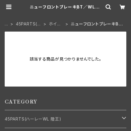
ニューフロントブレーキBT／WLC・
ダブルカムスタイル | aar-hd
H
45PARTS(ハ
ホイー
ニューフロントブレーキBT
O
ーレーWL 陸
ル・ブレ
／WLC・ダブルカムスタイ
M
王)
ーキ
ル
E
該当する商品が見つかりませんでした。
CATEGORY
45PARTS(ハーレーWL 陸王)