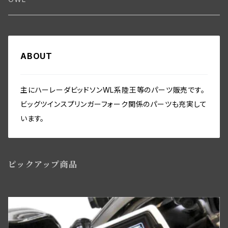
エンジン関係、ビッグツイン
ヘッドライト・テールライト関係
Frame-Swingarm
トランスミッション関係
フレーム関係
バディーシート関係
タンク関係
Speedometer
フロントホイール・リム WL／WLA
その他
Front End･Rear End
ホーン関係
Seatmount
クラッチギア・クラッチパーツ
フットボード関係
サドルバッグ
ABOUT
オイルパイプ・ガスバルブ・ガスパイプ関係
ホイール／リム関係
スピードメーター関係
Handlebar-controls
シート・サドルバック
Washer-Cotterpin
バッテリー・バッテリーケース
Seat mount
プライマリーカバー・チェーンガード関係
フロント／リアスタンド関係
フェンダー関係
リアアクスル関係
ミリタリー装備関係
主にハーレーダビッドソンWL系陸王等のパーツ販売です。
シートポスト関係
フォーク・フレーム
ビッグツインスプリンガーフォーク関係のパーツも充実して
インストゥルメントパネル・スイッチ関係
ビックツイン トランスミッションパーツ
セーフティーガード関係
リアブレーキパーツ
ツールボックス関係
います。
ソロサドルシート関係
ライドコントロール,ショックアブソーバー
ワイアリング（配線）キット・オリジナル仕様・綿被覆
ビッグツイン トランスミッションパーツ
ライドコントロール・ショックアブソーバー関係
フロントブレーキパーツ関係WL／WLAモデル用
ツール関係
サドルバック
ハンドルバースイッチ・リレー関係
ピックアップ商品
ウインドシールド・レッグシールド関係
フロントブレーキコントロールパーツ
アクセサリー
バディーシート関係
マグネトー関係
サイドスタンド関係
ニューフロントブレーキBT／WLC・ダブルカムスタイル
サイドカー・サービカー関係
アマチュア関係(ジェネレーター)
ライドコントロール,ショックアブソーバー