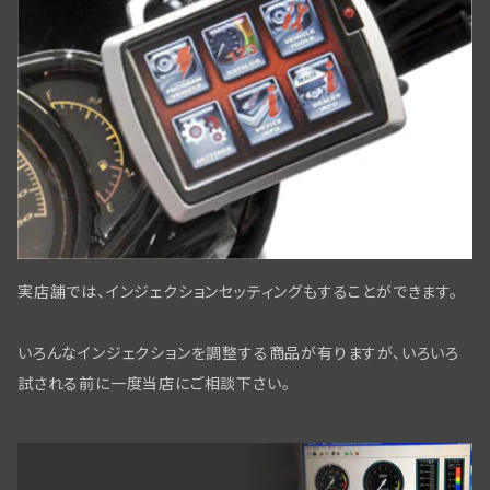
スプリンガーフォーク用ディスクブレーキ
スクリュー・ナット・ワッシャー
ディストリビューター
ヘッドベアリング・ステアリングダンパー
フロントブレーキパーツWLC／ビッグツイン用
パーツリスト・テクニカルマニュアル
ワイアリングキット,オリジナル仕様,綿被覆
タイヤ・チューブ関係
ミリタリー装備
リアブレーキパーツ ビックツイン
スクリュー/ナット/ワッシャー
リアアスクル関係
実店舗では、インジェクションセッティングもすることができます。
フロントブレーキ コントロールパーツ
いろんなインジェクションを調整する商品が有りますが、いろいろ
フロントブレーキ WL/WLAモデル
試される前に一度当店にご相談下さい。
リアブレーキパーツBT