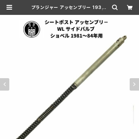
プランジャー アッセンブリー 1930-
52年 DL VL RL WL G 白メッキ | a
ar-hd