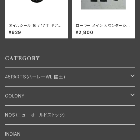
オイルシール 16 / 17丁 ギアボ
ローラー メイン カウンターシャ
ックス スプロケット用 ハーレー
フト 0008" オーバーサイズ 24
¥929
¥2,800
ダビッドソン 1941-73年 WL G
個
CATEGORY
45PARTS(ハーレーWL 陸王)
エンジン
COLONY
エンジン・シリンダーヘッド
マフラー・インテーク・キャブレター
Bolt・Nut
NOS（ニューオールドストック）
バルブ・タペット関係
マフラー関係
Nut
エレクトリカル
Front End・Rear End
INDIAN