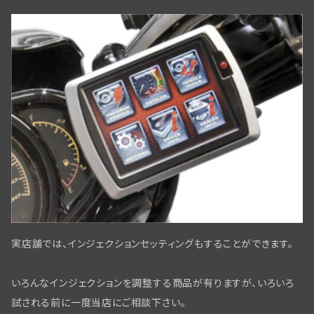
マグネトー関係
サイドスタンド関係
ニューフロントブレーキBT／WLC・ダブルカムスタイル
サイドカー・サービカー関係
アマチュア関係(ジェネレーター)
ライドコントロール,ショックアブソーバー
スプリンガーフォーク用ディスクブレーキ
スクリュー・ナット・ワッシャー
ディストリビューター
ヘッドベアリング・ステアリングダンパー
フロントブレーキパーツWLC／ビッグツイン用
パーツリスト・テクニカルマニュアル
ワイアリングキット,オリジナル仕様,綿被覆
タイヤ・チューブ関係
ミリタリー装備
リアブレーキパーツ ビックツイン
スクリュー/ナット/ワッシャー
リアアスクル関係
実店舗では、インジェクションセッティングもすることができます。
フロントブレーキ コントロールパーツ
いろんなインジェクションを調整する商品が有りますが、いろいろ
フロントブレーキ WL/WLAモデル
試される前に一度当店にご相談下さい。