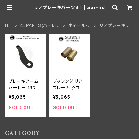
リアブレーキパーツBT | aar-hd
HO
45PARTS(ハーレー
ホイール・ブ
リアブレーキパ
ME
WL 陸王)
レーキ
ーツBT
ブレーキアーム
ブッシング リア
ハーレー 1937-
ブレーキ クロス
57年 EL FL UL
オーバー シャフ
¥5,065
¥5,065
パーカーライズ
ト ハーレーダビ
ド
ッドソン 1932-5
SOLD OUT
SOLD OUT
7年 EL FL UL
CATEGORY