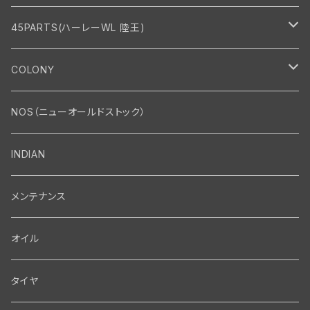
45PARTS(ハーレーWL 陸王)
エンジン
COLONY
エンジン・シリンダーヘッド
マフラー・インテーク・キャブレター
Bolt・Nut
NOS（ニューオールドストック）
バルブ・タペット関係
マフラー関係
Nut
エレクトリカル
Front End・Rear End
INDIAN
ピストン・コネクティングロッド・ベアリング
インテーク・キャブレター関係
Screw
ジェネレーター関係
Wheel-Brake
駆動系
Motor
メンテナンス
フライホイール・シャフト関係
エアクリーナー関係
Bolt
ディストリビューター関係
Fork-Shockabsorber
ドライブチェーン関係
Motor
フロントフォーク・フレーム
Transmission・Primary
オイル
クランクケース関係
インテーク・キャブレーター関係
Washer-Cotterpin
アマチュア関係（ジェネレーター）
Handlebar-controls
スプロケット・ベルトドライブキット
Carbrator
フロントフォーク関係
Transmission-Shifter
シート・サドルバッグ
Gastank・Oiltank
タイヤ
オイルポンプ関係
Show bike kits