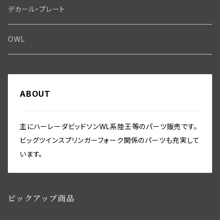
ブラシプレート関係（ジェネレーター）
Fendermount
キックペダル関係
ソフテイル用 New Springer Fork
Primary-clutch-Kickstarter
シートポスト関係
Oilline
ハンドルバー・タンク・フェンダー
Electrical
デカール・プレート
エンジン関係 ビックツイン
Hard wear kits
スパークコイル関係
Axle
スターターパーツ
フレームヘッドベアリング・ステアリングダンパー関係
Sprocketmount
ソロサドルシート関係
Gastank・Oiltank
ハンドルバー関係
Electrical
ホイール・ブレーキ
TOOL
OWL
エンジン関係、ビッグツイン
ヘッドライト・テールライト関係
Frame-Swingarm
トランスミッション関係
フレーム関係
バディーシート関係
タンク関係
Speedometer
フロントホイール・リム WL／WLA
その他
Front End･Rear End
ホーン関係
Seatmount
クラッチギア・クラッチパーツ
フットボード関係
サドルバッグ
ABOUT
オイルパイプ・ガスバルブ・ガスパイプ関係
ホイール／リム関係
スピードメーター関係
Handlebar-controls
シート・サドルバック
Washer-Cotterpin
バッテリー・バッテリーケース
Seat mount
プライマリーカバー・チェーンガード関係
フロント／リアスタンド関係
フェンダー関係
リアアクスル関係
ミリタリー装備関係
主にハーレーダビッドソンWL系陸王等のパーツ販売です。
シートポスト関係
フォーク・フレーム
ビッグツインスプリンガーフォーク関係のパーツも充実して
インストゥルメントパネル・スイッチ関係
ビックツイン トランスミッションパーツ
セーフティーガード関係
リアブレーキパーツ
ツールボックス関係
います。
ソロサドルシート関係
ライドコントロール,ショックアブソーバー
ワイアリング（配線）キット・オリジナル仕様・綿被覆
ビッグツイン トランスミッションパーツ
ライドコントロール・ショックアブソーバー関係
フロントブレーキパーツ関係WL／WLAモデル用
ツール関係
サドルバック
ハンドルバースイッチ・リレー関係
ピックアップ商品
ウインドシールド・レッグシールド関係
フロントブレーキコントロールパーツ
アクセサリー
バディーシート関係