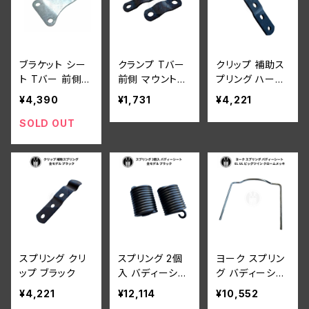
ブラケット シー
クランプ Tバー
クリップ 補助ス
ト Tバー 前側
前側 マウント用
プリング ハーレ
マウント用 ハー
ハーレーダビッ
ーダビッドソン
¥4,390
¥1,731
¥4,221
レーダビッドソン
ドソン 1933-52
全モデル ブラッ
1936-52年 EL
年 全 45 モデル
ク 厚みあり
SOLD OUT
UL ビッグツイン
スプリング クリ
スプリング 2個
ヨーク スプリン
ップ ブラック
入 バディーシー
グ バディーシー
ト ハーレーダビ
ト ハーレーダビ
¥4,221
¥12,114
¥10,552
ッドソン 全モデ
ッドソン EL UL