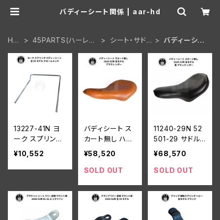
バディーシート関係 | aar-hd
HO
45PARTS(ハーレー
シート・サド
バディーシー
ME
WL 陸王)
ルバック
ト関係
13227-41N ヨ
バディシート ス
11240-29N 52
ーク スプリング
カート無し ハー
501-29 サドル
バディーシート
レーダビッドソン
バディーシート
¥10,552
¥58,520
¥68,570
ハーレーダビッ
1929-52年 全
スカート無し ハ
ドソン 全 45 モ
モデル ブラウン
ーレーダビッドソ
SOLD OUT
SOLD OUT
デル クロームメ
ン 1929-52年
ッキ
全モデル 黒 ブラ
ック レザー