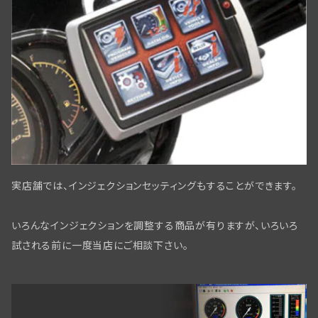
スプリンガーフォーク用ディスクブレーキ
スクリュー・ナット・ワッシャー
ディストリビューター
ヘッドベアリング・ステアリングダンパー
フロントブレーキパーツWLC／ビッグツイン用
パーツリスト・テクニカルマニュアル
ワイアリングキット,オリジナル仕様,綿被覆
タイヤ・チューブ関係
ミリタリー装備
リアブレーキパーツ ビックツイン
スクリュー/ナット/ワッシャー
リアアスクル関係
実店舗では、インジェクションセッティングもすることができます。
フロントブレーキ コントロールパーツ
いろんなインジェクションを調整する商品が有りますが、いろいろ
フロントブレーキ WL/WLAモデル
試される前に一度当店にご相談下さい。
リアブレーキパーツBT