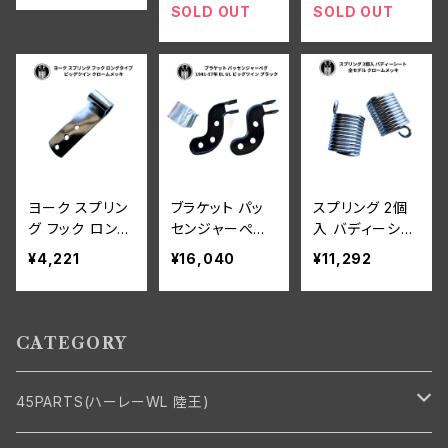
ル ブラック
ビッグツイン ク
SOLD OUT
SOLD OUT
ロームメッキ
ヨーク スプリン
ブラケット パッ
スプリング 2個
グ フック ロング
センジャーぺグ
入 バディーシー
タイプ ハーレー
ハーレーダビッ
ト ハーレーダビ
¥4,221
¥16,040
¥11,292
ダビッドソン ビ
ドソン 1941-57
ッドソン 全モデ
ッグツイン クロ
年 EL UL ビッグ
ル クロームメッ
ームメッキ
ツイン ブラック
キ
CATEGORY
45PARTS(ハーレーWL 陸王)