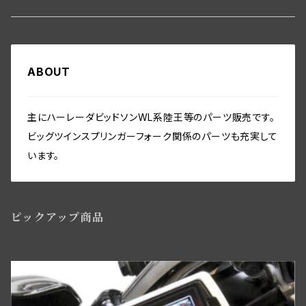
エンジン関係、ビッグツイン
ヘッドライト・テールライト関係
Frame-Swingarm
トランスミッション関係
フレーム関係
バディーシート関係
タンク関係
Speedometer
フロントホイール・リム WL／WLA
その他
Front End･Rear End
ホーン関係
Seatmount
クラッチギア・クラッチパーツ
フットボード関係
サドルバッグ
ABOUT
オイルパイプ・ガスバルブ・ガスパイプ関係
ホイール／リム関係
スピードメーター関係
Handlebar-controls
シート・サドルバック
Washer-Cotterpin
バッテリー・バッテリーケース
Seat mount
プライマリーカバー・チェーンガード関係
フロント／リアスタンド関係
フェンダー関係
リアアクスル関係
ミリタリー装備関係
主にハーレーダビッドソンWL系陸王等のパーツ販売です。
シートポスト関係
フォーク・フレーム
ビッグツインスプリンガーフォーク関係のパーツも充実して
インストゥルメントパネル・スイッチ関係
ビックツイン トランスミッションパーツ
セーフティーガード関係
リアブレーキパーツ
ツールボックス関係
います。
ソロサドルシート関係
ライドコントロール,ショックアブソーバー
ワイアリング（配線）キット・オリジナル仕様・綿被覆
ビッグツイン トランスミッションパーツ
ライドコントロール・ショックアブソーバー関係
フロントブレーキパーツ関係WL／WLAモデル用
ツール関係
サドルバック
ハンドルバースイッチ・リレー関係
ピックアップ商品
ウインドシールド・レッグシールド関係
フロントブレーキコントロールパーツ
アクセサリー
バディーシート関係
マグネトー関係
サイドスタンド関係
ニューフロントブレーキBT／WLC・ダブルカムスタイル
サイドカー・サービカー関係
アマチュア関係(ジェネレーター)
ライドコントロール,ショックアブソーバー