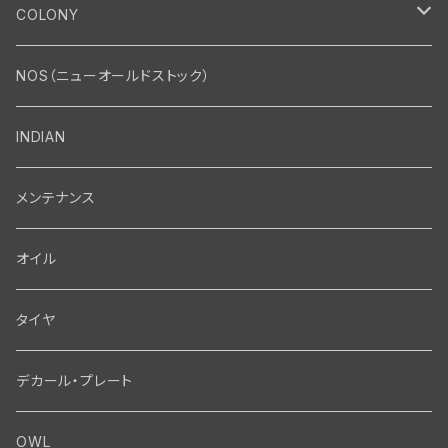
エンジン
COLONY
エンジン・シリンダーヘッド
マフラー・インテーク・キャブレター
Bolt・Nut
NOS（ニューオールドストック）
バルブ・タペット関係
マフラー関係
Nut
エレクトリカル
Front End・Rear End
INDIAN
ピストン・コネクティングロッド・ベアリング
インテーク・キャブレター関係
Screw
ジェネレーター関係
Wheel-Brake
駆動系
Motor
メンテナンス
フライホイール・シャフト関係
エアクリーナー関係
Bolt
ディストリビューター関係
Fork-Shockabsorber
ドライブチェーン関係
Motor
フロントフォーク・フレーム
Transmission・Primary
オイル
クランクケース関係
インテーク・キャブレーター関係
Washer-Cotterpin
アマチュア関係（ジェネレーター）
Handlebar-controls
スプロケット・ベルトドライブキット
Carbrator
フロントフォーク関係
Transmission-Shifter
シート・サドルバッグ
Gastank・Oiltank
タイヤ
オイルポンプ関係
Show bike kits
ブラシプレート関係（ジェネレーター）
Fendermount
キックペダル関係
ソフテイル用 New Springer Fork
Primary-clutch-Kickstarter
シートポスト関係
Oilline
ハンドルバー・タンク・フェンダー
Electrical
デカール・プレート
エンジン関係 ビックツイン
Hard wear kits
スパークコイル関係
Axle
スターターパーツ
フレームヘッドベアリング・ステアリングダンパー関係
Sprocketmount
ソロサドルシート関係
Gastank・Oiltank
ハンドルバー関係
Electrical
ホイール・ブレーキ
TOOL
OWL