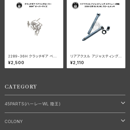
2289-36H クラッチギア ベア
リアアクスル アジャスティング
リングローラー 0006" オーバ
スクリュー ナット付 2個組 ハー
¥2,500
¥2,110
ーサイズ 44個 ハーレーダビッ
レーダビッドソン 1930-52年 D
ドソン
L RL WL クロームメッキ
CATEGORY
45PARTS(ハーレーWL 陸王)
エンジン
COLONY