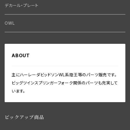
ブラシプレート関係（ジェネレーター）
Fendermount
キックペダル関係
ソフテイル用 New Springer Fork
Primary-clutch-Kickstarter
シートポスト関係
Oilline
ハンドルバー・タンク・フェンダー
Electrical
デカール・プレート
エンジン関係 ビックツイン
Hard wear kits
スパークコイル関係
Axle
スターターパーツ
フレームヘッドベアリング・ステアリングダンパー関係
Sprocketmount
ソロサドルシート関係
Gastank・Oiltank
ハンドルバー関係
Electrical
ホイール・ブレーキ
TOOL
OWL
エンジン関係、ビッグツイン
ヘッドライト・テールライト関係
Frame-Swingarm
トランスミッション関係
フレーム関係
バディーシート関係
タンク関係
Speedometer
フロントホイール・リム WL／WLA
その他
Front End･Rear End
ホーン関係
Seatmount
クラッチギア・クラッチパーツ
フットボード関係
サドルバッグ
ABOUT
オイルパイプ・ガスバルブ・ガスパイプ関係
ホイール／リム関係
スピードメーター関係
Handlebar-controls
シート・サドルバック
Washer-Cotterpin
バッテリー・バッテリーケース
Seat mount
プライマリーカバー・チェーンガード関係
フロント／リアスタンド関係
フェンダー関係
リアアクスル関係
ミリタリー装備関係
主にハーレーダビッドソンWL系陸王等のパーツ販売です。
シートポスト関係
フォーク・フレーム
ビッグツインスプリンガーフォーク関係のパーツも充実して
インストゥルメントパネル・スイッチ関係
ビックツイン トランスミッションパーツ
セーフティーガード関係
リアブレーキパーツ
ツールボックス関係
います。
ソロサドルシート関係
ライドコントロール,ショックアブソーバー
ワイアリング（配線）キット・オリジナル仕様・綿被覆
ビッグツイン トランスミッションパーツ
ライドコントロール・ショックアブソーバー関係
フロントブレーキパーツ関係WL／WLAモデル用
ツール関係
サドルバック
ハンドルバースイッチ・リレー関係
ピックアップ商品
ウインドシールド・レッグシールド関係
フロントブレーキコントロールパーツ
アクセサリー
バディーシート関係