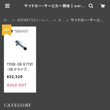
サイドカー・サービカー関係 | aar-h
d
HO
45PARTS(ハーレーW
その
サイドカー・サービカ
ME
L 陸王)
他
ー関係
11138-38 67131
-38 ドライブユ
ニット コンプリ
¥22,329
ート ハーレーダ
ビッドソン 1938
SOLD OUT
-61年 G サービ
カー
CATEGORY