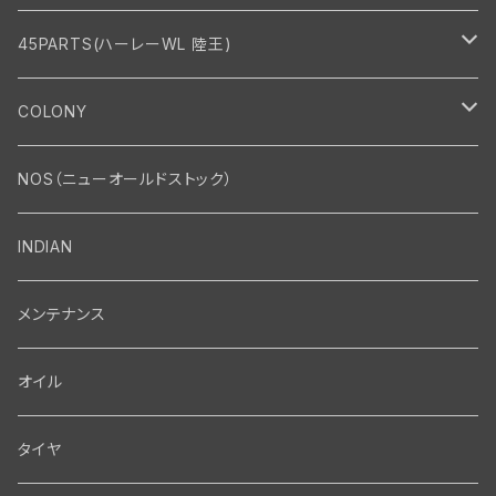
45PARTS(ハーレーWL 陸王)
エンジン
COLONY
エンジン・シリンダーヘッド
マフラー・インテーク・キャブレター
Bolt・Nut
NOS（ニューオールドストック）
バルブ・タペット関係
マフラー関係
Nut
エレクトリカル
Front End・Rear End
INDIAN
ピストン・コネクティングロッド・ベアリング
インテーク・キャブレター関係
Screw
ジェネレーター関係
Wheel-Brake
駆動系
Motor
メンテナンス
フライホイール・シャフト関係
エアクリーナー関係
Bolt
ディストリビューター関係
Fork-Shockabsorber
ドライブチェーン関係
Motor
フロントフォーク・フレーム
Transmission・Primary
オイル
クランクケース関係
インテーク・キャブレーター関係
Washer-Cotterpin
アマチュア関係（ジェネレーター）
Handlebar-controls
スプロケット・ベルトドライブキット
Carbrator
フロントフォーク関係
Transmission-Shifter
シート・サドルバッグ
Gastank・Oiltank
タイヤ
オイルポンプ関係
Show bike kits