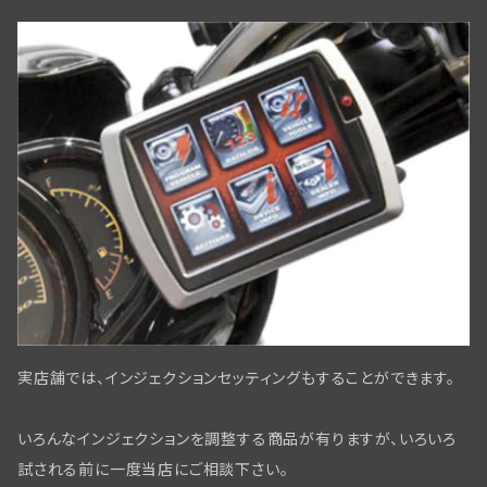
マグネトー関係
サイドスタンド関係
ニューフロントブレーキBT／WLC・ダブルカムスタイル
サイドカー・サービカー関係
アマチュア関係(ジェネレーター)
ライドコントロール,ショックアブソーバー
スプリンガーフォーク用ディスクブレーキ
スクリュー・ナット・ワッシャー
ディストリビューター
ヘッドベアリング・ステアリングダンパー
フロントブレーキパーツWLC／ビッグツイン用
パーツリスト・テクニカルマニュアル
ワイアリングキット,オリジナル仕様,綿被覆
タイヤ・チューブ関係
ミリタリー装備
リアブレーキパーツ ビックツイン
スクリュー/ナット/ワッシャー
リアアスクル関係
実店舗では、インジェクションセッティングもすることができます。
フロントブレーキ コントロールパーツ
いろんなインジェクションを調整する商品が有りますが、いろいろ
フロントブレーキ WL/WLAモデル
試される前に一度当店にご相談下さい。