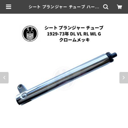
シート プランジャー チューブ ハーレ
ーダビッドソン 1929-73年 DL VL
RL WL G クロームメッキ | aar-hd