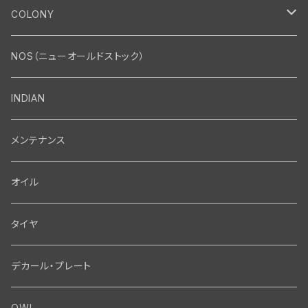
エンジン
COLONY
エンジン・シリンダーヘッド
マフラー・インテーク・キャブレター
Bolt・Nut
NOS（ニューオールドストック）
バルブ・タペット関係
マフラー関係
Nut
エレクトリカル
Front End・Rear End
INDIAN
ピストン・コネクティングロッド・ベアリング
インテーク・キャブレター関係
Screw
ジェネレーター関係
Wheel-Brake
駆動系
Motor
メンテナンス
フライホイール・シャフト関係
エアクリーナー関係
Bolt
ディストリビューター関係
Fork-Shockabsorber
ドライブチェーン関係
Motor
フロントフォーク・フレーム
Transmission・Primary
オイル
クランクケース関係
インテーク・キャブレーター関係
Washer-Cotterpin
アマチュア関係（ジェネレーター）
Handlebar-controls
スプロケット・ベルトドライブキット
Carbrator
フロントフォーク関係
Transmission-Shifter
シート・サドルバッグ
Gastank・Oiltank
タイヤ
オイルポンプ関係
Show bike kits
ブラシプレート関係（ジェネレーター）
Fendermount
キックペダル関係
ソフテイル用 New Springer Fork
Primary-clutch-Kickstarter
シートポスト関係
Oilline
ハンドルバー・タンク・フェンダー
Electrical
デカール・プレート
エンジン関係 ビックツイン
Hard wear kits
スパークコイル関係
Axle
スターターパーツ
フレームヘッドベアリング・ステアリングダンパー関係
Sprocketmount
ソロサドルシート関係
Gastank・Oiltank
ハンドルバー関係
Electrical
ホイール・ブレーキ
TOOL
OWL