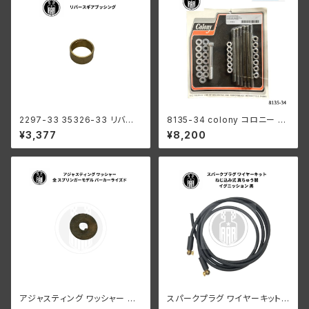
2297-33 35326-33 リバー
8135-34 colony コロニー カ
ス ギア ブッシング メインシャフ
ドミメッキ ファスナー モーター
¥3,377
¥8,200
ト ハーレーダビッドソン 1941-
ケース キット ハーレーダビッド
73年 WL G ミッション
ソン
アジャスティング ワッシャー ハ
スパークプラグ ワイヤーキット
ーレーダビッドソン 全スプリン
ねじ込み式 真ちゅう製 イグニッ