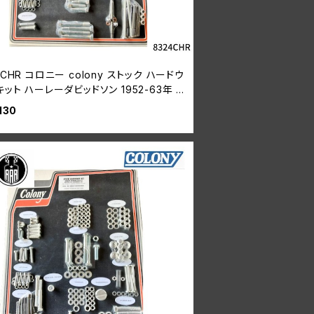
4CHR コロニー colony ストック ハードウ
キット ハーレーダビッドソン 1952-63年 K
ル
130