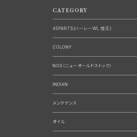
G
3年 DL RL WL
ジン
CATEGORY
45PARTS(ハーレーWL 陸王)
エンジン
COLONY
エンジン・シリンダーヘッド
マフラー・インテーク・キャブレター
Bolt・Nut
NOS（ニューオールドストック）
バルブ・タペット関係
マフラー関係
Nut
エレクトリカル
Front End・Rear End
INDIAN
ピストン・コネクティングロッド・ベアリング
インテーク・キャブレター関係
Screw
ジェネレーター関係
Wheel-Brake
駆動系
Motor
メンテナンス
フライホイール・シャフト関係
エアクリーナー関係
Bolt
ディストリビューター関係
Fork-Shockabsorber
ドライブチェーン関係
Motor
フロントフォーク・フレーム
Transmission・Primary
オイル
クランクケース関係
インテーク・キャブレーター関係
Washer-Cotterpin
アマチュア関係（ジェネレーター）
Handlebar-controls