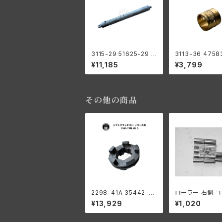
3115-29 51625-29 シ
3113-36 4758
ート プランジャー チュ
シートポスト ブ
¥11,185
¥3,799
ーブ ハーレーダビッド
フレーム側 30 
ソン 1929-73年 DL V
プリカシートポス
L RL WL G 白メッキ
レーダビッドソン 
-74年 EL FL U
その他の商品
2298-41A 35442-41
ローラー 右側 
シフトクラッチ ロー リバ
ド用 +0008 
¥13,929
¥1,020
ース用 ハーレーダビッ
サイズ 12個入り
ドソン 1941-73年 WL
ーダビッドソン 19