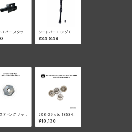
トTバー スタッド
シートバー ロングモデ
用 ハーレー 194
ル オールモデル ブラッ
10
¥34,848
年 WLA WLC
ク
スティング ナット
208-29 etc 18534-2
ーダビッドソン
9 タペットローラーセッ
5
¥10,130
リンガーモデル
ト ベアリング付き ４個
キ
組