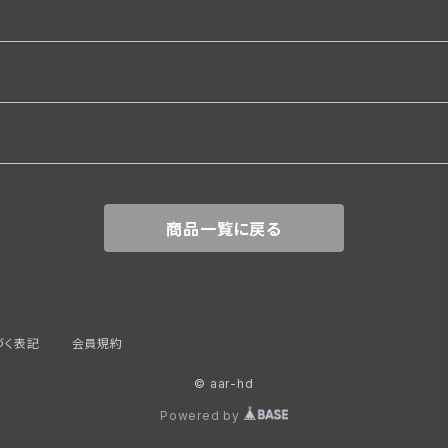
関係
商品一覧に戻る
づく表記
会員規約
© aar-hd
覆
Powered by