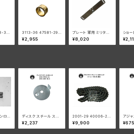
3-36
3113-36 47581-29
プレート 軍用 ミリタリ
ショー
ッシング
シートポスト ブッシング
ー ハーレー 1942-52
リペア
¥2,955
¥8,020
¥2,1
mm レ
フレーム側 ハーレーダ
年 軍用ショートTバー
1-52
ト ハー
ビッドソン 1929-73年
用
1936
DL RL WL G 全年式
L
コンロッ
ディスク スチール ステ
2001-29 40006-29
アジャ
オーバー
アリングダンパー ハー
プライマリーチェーン 1
ハーレ
¥2,237
¥9,900
¥67
 ハーレ
レー 1936-47年 EL U
00リンク ハーレーダビ
全スプ
29-7
L 1941-52年 WL G 白
ッドソン 1929-52年 D
白メッ