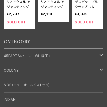
リアアクスル ア
リアアクスル ア
デスビケーブル
ジャスティングス
ジャスティング
クランプ フレー
クリュー ナット
スクリュー ナッ
ム用 1個 ハーレ
¥2,237
¥2,110
¥3,335
付 2個組 白メッ
ト付 2個組 ハー
ーダビッドソン 1
キ
レーダビッドソン
937-46年 BT
SOLD OUT
SOLD OUT
1930-52年 DL
EL FL UL
RL WL クロー
ムメッキ
CATEGORY
45PARTS(ハーレーWL 陸王)
エンジン
COLONY
エンジン・シリンダーヘッド
マフラー・インテーク・キャブレター
Bolt・Nut
NOS（ニューオールドストック）
バルブ・タペット関係
マフラー関係
Nut
エレクトリカル
Front End・Rear End
INDIAN