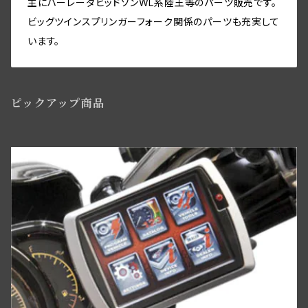
ミリタリー装備関係
主にハーレーダビッドソンWL系陸王等のパーツ販売です。
シートポスト関係
フォーク・フレーム
ビッグツインスプリンガーフォーク関係のパーツも充実して
インストゥルメントパネル・スイッチ関係
ビックツイン トランスミッションパーツ
セーフティーガード関係
リアブレーキパーツ
ツールボックス関係
います。
ソロサドルシート関係
ライドコントロール,ショックアブソーバー
ワイアリング（配線）キット・オリジナル仕様・綿被覆
ビッグツイン トランスミッションパーツ
ライドコントロール・ショックアブソーバー関係
フロントブレーキパーツ関係WL／WLAモデル用
ツール関係
サドルバック
ハンドルバースイッチ・リレー関係
ピックアップ商品
ウインドシールド・レッグシールド関係
フロントブレーキコントロールパーツ
アクセサリー
バディーシート関係
マグネトー関係
サイドスタンド関係
ニューフロントブレーキBT／WLC・ダブルカムスタイル
サイドカー・サービカー関係
アマチュア関係(ジェネレーター)
ライドコントロール,ショックアブソーバー
スプリンガーフォーク用ディスクブレーキ
スクリュー・ナット・ワッシャー
ディストリビューター
ヘッドベアリング・ステアリングダンパー
フロントブレーキパーツWLC／ビッグツイン用
パーツリスト・テクニカルマニュアル
ワイアリングキット,オリジナル仕様,綿被覆
タイヤ・チューブ関係
ミリタリー装備