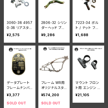
3060-38 4957
2806-32 シリン
7223-34 ボル
0-38 リアスタン
ダーヘッド ブラ
ト / ナット フレ
ド マウントキット
ケット 鉄ヘッド
ームクランプ 2
¥2,575
¥9,286
¥1,688
ボルト / リング /
用 ハーレーダビ
個入り ハーレー
ナット 2個セット
ッドソン 1932-1
ダビッドソン WL
ハーレーダビッ
952年 DL RL
A WLC
ドソン 1938-52
WL G 亜鉛メッ
年 全モデル 白
キ
メッキ
データプレート
フレーム WR用
マウント フロン
フレームナンバ
オリジナルスタ
ト用 エンジン サ
ー ハーレーダビ
イル 1941-52年
ポートロッド ハ
¥3,377
¥574,200
¥21,105
ッドソン 全モデ
未塗装
ーレーダビッドソ
ル ブラス
ン 1937-52年
SOLD OUT
SOLD OUT
WL