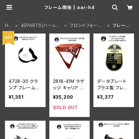
フレーム関係 | aar-hd
HO
45PARTS(ハーレー
フロントフォーク・
フレーム
ME
WL 陸王)
フレーム
関係
4728-30 クラ
2818-41M ラゲ
データプレート
ンプ フレームチ
ッジ キャリア ミ
ブラス製 フレー
ューブ ハーレー
リタリーモデル
ムナンバー用 ハ
¥1,351
¥35,200
¥3,377
ダビッドソン 全
用 ハーレーダビ
ーレーロゴあり
モデル ブラック
ッドソン 全 WLA
ハーレーダビッ
SOLD OUT
WLC
ドソン 全モデル