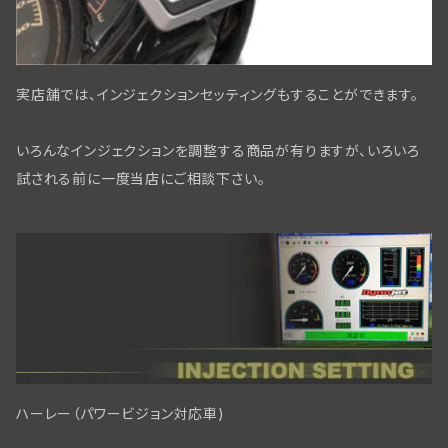
リアブレーキパーツ ビックツイン
スクリュー/ナット/ワッシャー
リアアスクル関係
実店舗では、インジェクションセッティングもすることができます。
フロントブレーキ コントロールパーツ
いろんなインジェクションを調整する商品が有りますが、いろいろ
フロントブレーキ WL/WLAモデル
試される前に一度当店にご相談下さい。
リアブレーキパーツBT
フロントブレーキ WLC/ビッグツイン
ハーレー（パワービジョン対応車)