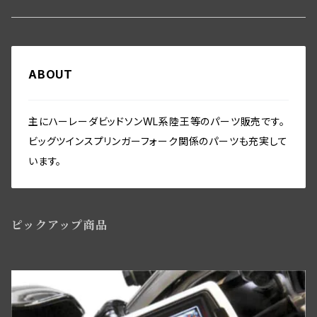
エンジン関係、ビッグツイン
ヘッドライト・テールライト関係
Frame-Swingarm
トランスミッション関係
フレーム関係
バディーシート関係
タンク関係
Speedometer
フロントホイール・リム WL／WLA
その他
Front End･Rear End
ホーン関係
Seatmount
クラッチギア・クラッチパーツ
フットボード関係
サドルバッグ
ABOUT
オイルパイプ・ガスバルブ・ガスパイプ関係
ホイール／リム関係
スピードメーター関係
Handlebar-controls
シート・サドルバック
Washer-Cotterpin
バッテリー・バッテリーケース
Seat mount
プライマリーカバー・チェーンガード関係
フロント／リアスタンド関係
フェンダー関係
リアアクスル関係
ミリタリー装備関係
主にハーレーダビッドソンWL系陸王等のパーツ販売です。
シートポスト関係
フォーク・フレーム
ビッグツインスプリンガーフォーク関係のパーツも充実して
インストゥルメントパネル・スイッチ関係
ビックツイン トランスミッションパーツ
セーフティーガード関係
リアブレーキパーツ
ツールボックス関係
います。
ソロサドルシート関係
ライドコントロール,ショックアブソーバー
ワイアリング（配線）キット・オリジナル仕様・綿被覆
ビッグツイン トランスミッションパーツ
ライドコントロール・ショックアブソーバー関係
フロントブレーキパーツ関係WL／WLAモデル用
ツール関係
サドルバック
ハンドルバースイッチ・リレー関係
ピックアップ商品
ウインドシールド・レッグシールド関係
フロントブレーキコントロールパーツ
アクセサリー
バディーシート関係
マグネトー関係
サイドスタンド関係
ニューフロントブレーキBT／WLC・ダブルカムスタイル
サイドカー・サービカー関係
アマチュア関係(ジェネレーター)
ライドコントロール,ショックアブソーバー