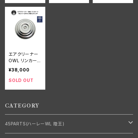
WLA WLC エア
ッドソン WLA W
ダビッドソン WL
クリーナー
LC エアクリーナ
A WLC
ー
エアクリーナー
OWL リンカート
Mシリーズ キャ
¥38,000
ブ用 6.5インチ
ハーレーダビッ
SOLD OUT
ドソン パン ナッ
クル サイドバル
ブ インディアン
CATEGORY
バイク
45PARTS(ハーレーWL 陸王)