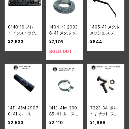
0140116 プレー
1404-41 2903
1405-41 メタル
ト インストラク
6-41 メタル メッ
メッシュ スプリ
ション 説明タグ
シュ コンプリー
ング 7インチ エ
¥2,533
¥7,176
¥844
丸型 エアクリー
ト エレメント 民
アクリーナー用
ナー 7 インチ用
間用 7インチ エ
全車
SOLD OUT
ハーレーダビッ
アクリーナー ハ
ドソン ブラス/ニ
ーレーダビッドソ
ッケルメッキ製
ン 全モデル
1411-41M 2907
1413-41m 290
7223-34 ボル
0-41 ホース コ
85-41 ホース
ト / ナット フレ
ネクション ハー
クランプ A12 1
ームクランプ 2
¥2,533
¥2,110
¥1,688
レーダビッドソン
個 ハーレーダビ
個入り ハーレー