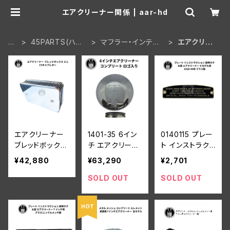
エアクリーナー関係 | aar-hd
H
45PARTS(ハー
マフラー・インテー
エアクリー
O
レーWL 陸王)
ク・キャブレター
ナー関係
M
E
エアクリーナー
1401-35 6イン
0140115 プレー
ブレッドボックス
チ エアクリーナ
ト インストラク
ミニ CVキャブレ
ー コンプリート
ション 説明タグ
¥42,880
¥63,290
¥2,701
ター
ハーレーロゴ入
丸型 エアクリー
り リンカート用
ナー 6インチ モ
SOLD OUT
SOLD OUT
ハーレーダビッ
デル用 ハーレー
ドソン
ダビッドソン 193
5-40年 ブラス
製