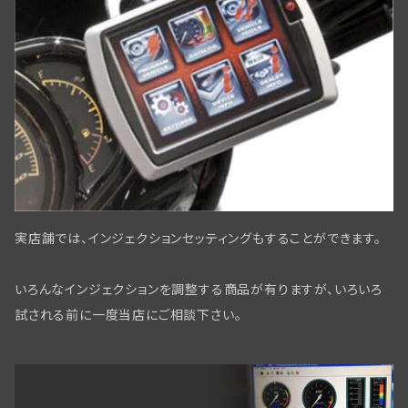
スプリンガーフォーク用ディスクブレーキ
スクリュー・ナット・ワッシャー
ディストリビューター
ヘッドベアリング・ステアリングダンパー
フロントブレーキパーツWLC／ビッグツイン用
パーツリスト・テクニカルマニュアル
ワイアリングキット,オリジナル仕様,綿被覆
タイヤ・チューブ関係
ミリタリー装備
リアブレーキパーツ ビックツイン
スクリュー/ナット/ワッシャー
リアアスクル関係
実店舗では、インジェクションセッティングもすることができます。
フロントブレーキ コントロールパーツ
いろんなインジェクションを調整する商品が有りますが、いろいろ
フロントブレーキ WL/WLAモデル
試される前に一度当店にご相談下さい。
リアブレーキパーツBT