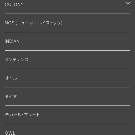
エンジン
COLONY
エンジン・シリンダーヘッド
マフラー・インテーク・キャブレター
Bolt・Nut
NOS（ニューオールドストック）
バルブ・タペット関係
マフラー関係
Nut
エレクトリカル
Front End・Rear End
INDIAN
ピストン・コネクティングロッド・ベアリング
インテーク・キャブレター関係
Screw
ジェネレーター関係
Wheel-Brake
駆動系
Motor
メンテナンス
フライホイール・シャフト関係
エアクリーナー関係
Bolt
ディストリビューター関係
Fork-Shockabsorber
ドライブチェーン関係
Motor
フロントフォーク・フレーム
Transmission・Primary
オイル
クランクケース関係
インテーク・キャブレーター関係
Washer-Cotterpin
アマチュア関係（ジェネレーター）
Handlebar-controls
スプロケット・ベルトドライブキット
Carbrator
フロントフォーク関係
Transmission-Shifter
シート・サドルバッグ
Gastank・Oiltank
タイヤ
オイルポンプ関係
Show bike kits
ブラシプレート関係（ジェネレーター）
Fendermount
キックペダル関係
ソフテイル用 New Springer Fork
Primary-clutch-Kickstarter
シートポスト関係
Oilline
ハンドルバー・タンク・フェンダー
Electrical
デカール・プレート
エンジン関係 ビックツイン
Hard wear kits
スパークコイル関係
Axle
スターターパーツ
フレームヘッドベアリング・ステアリングダンパー関係
Sprocketmount
ソロサドルシート関係
Gastank・Oiltank
ハンドルバー関係
Electrical
ホイール・ブレーキ
TOOL
OWL