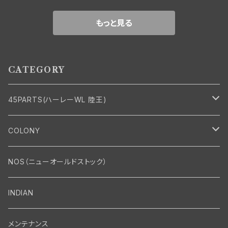
3 x 3-3/4
0 x 2-1/2
0 x 2-3/4
もっと見る
CATEGORY
45PARTS(ハーレーWL 陸王)
エンジン
COLONY
エンジン・シリンダーヘッド
マフラー・インテーク・キャブレター
Bolt・Nut
NOS（ニューオールドストック）
バルブ・タペット関係
マフラー関係
Nut
エレクトリカル
Front End・Rear End
INDIAN
ピストン・コネクティングロッド・ベアリング
インテーク・キャブレター関係
Screw
ジェネレーター関係
Wheel-Brake
駆動系
Motor
メンテナンス