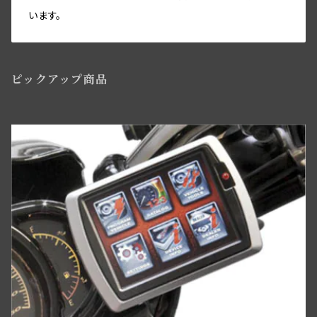
セーフティーガード関係
リアブレーキパーツ
ツールボックス関係
います。
ソロサドルシート関係
ライドコントロール,ショックアブソーバー
ワイアリング（配線）キット・オリジナル仕様・綿被覆
ビッグツイン トランスミッションパーツ
ライドコントロール・ショックアブソーバー関係
フロントブレーキパーツ関係WL／WLAモデル用
ツール関係
サドルバック
ハンドルバースイッチ・リレー関係
ピックアップ商品
ウインドシールド・レッグシールド関係
フロントブレーキコントロールパーツ
アクセサリー
バディーシート関係
マグネトー関係
サイドスタンド関係
ニューフロントブレーキBT／WLC・ダブルカムスタイル
サイドカー・サービカー関係
アマチュア関係(ジェネレーター)
ライドコントロール,ショックアブソーバー
スプリンガーフォーク用ディスクブレーキ
スクリュー・ナット・ワッシャー
ディストリビューター
ヘッドベアリング・ステアリングダンパー
フロントブレーキパーツWLC／ビッグツイン用
パーツリスト・テクニカルマニュアル
ワイアリングキット,オリジナル仕様,綿被覆
タイヤ・チューブ関係
ミリタリー装備
リアブレーキパーツ ビックツイン
スクリュー/ナット/ワッシャー