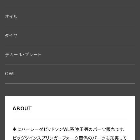
フライホイール・シャフト関係
エアクリーナー関係
Bolt
ディストリビューター関係
Fork-Shockabsorber
ドライブチェーン関係
Motor
フロントフォーク・フレーム
Transmission・Primary
オイル
クランクケース関係
インテーク・キャブレーター関係
Washer-Cotterpin
アマチュア関係（ジェネレーター）
Handlebar-controls
スプロケット・ベルトドライブキット
Carbrator
フロントフォーク関係
Transmission-Shifter
シート・サドルバッグ
Gastank・Oiltank
タイヤ
オイルポンプ関係
Show bike kits
ブラシプレート関係（ジェネレーター）
Fendermount
キックペダル関係
ソフテイル用 New Springer Fork
Primary-clutch-Kickstarter
シートポスト関係
Oilline
ハンドルバー・タンク・フェンダー
Electrical
デカール・プレート
エンジン関係 ビックツイン
Hard wear kits
スパークコイル関係
Axle
スターターパーツ
フレームヘッドベアリング・ステアリングダンパー関係
Sprocketmount
ソロサドルシート関係
Gastank・Oiltank
ハンドルバー関係
Electrical
ホイール・ブレーキ
TOOL
OWL
エンジン関係、ビッグツイン
ヘッドライト・テールライト関係
Frame-Swingarm
トランスミッション関係
フレーム関係
バディーシート関係
タンク関係
Speedometer
フロントホイール・リム WL／WLA
その他
Front End･Rear End
ホーン関係
Seatmount
クラッチギア・クラッチパーツ
フットボード関係
サドルバッグ
ABOUT
オイルパイプ・ガスバルブ・ガスパイプ関係
ホイール／リム関係
スピードメーター関係
Handlebar-controls
シート・サドルバック
Washer-Cotterpin
バッテリー・バッテリーケース
Seat mount
プライマリーカバー・チェーンガード関係
フロント／リアスタンド関係
フェンダー関係
リアアクスル関係
ミリタリー装備関係
主にハーレーダビッドソンWL系陸王等のパーツ販売です。
シートポスト関係
フォーク・フレーム
ビッグツインスプリンガーフォーク関係のパーツも充実して
インストゥルメントパネル・スイッチ関係
ビックツイン トランスミッションパーツ