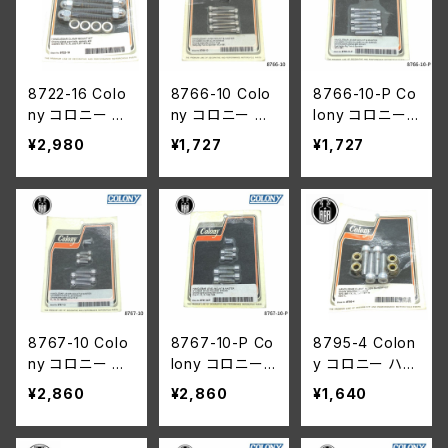
1973-81年
8722-16 Colo
8766-10 Colo
8766-10-P Co
ny コロニー ハ
ny コロニー ハ
lony コロニー
ンドルバー クラ
ンドルバー レバ
ハンドルバー レ
¥2,980
¥1,727
¥1,727
ンプ マウントキ
ー マウント マス
バー マウント マ
ット ハーレーダ
ター シリンダー
スター シリンダ
ビッドソン FX X
カバー アレンス
ーカバー アレン
L 1974年以降 F
クリュー クロー
スクリュー クロ
LST
ム ハーレー 197
ーム ハーレー 1
3-1981年 ビッグ
973-1981年 ビ
ツイン スポーツ
ッグツイン スポ
スター
ーツスター
8767-10 Colo
8767-10-P Co
8795-4 Colon
ny コロニー ハ
lony コロニー
y コロニー ハン
ンドルバー レバ
ハンドルバー レ
ドルバー クラン
¥2,860
¥2,860
¥1,640
ー マウント マス
バー マウント マ
プ アレン スクリ
ターシリンダー
スター シリンダ
ューキット クロ
カバー アレンス
ーカバー ポリッ
ーム ハーレーダ