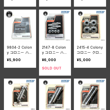
ジャー ハーレー
プ ゲージ マウ
ランプ ゲージ
ダビッドソン 193
ントキット クロ
マウントキット
7-48年 ビッグ
ームメッキ ハー
クロームメッキ
ツイン 1940-48
レーダビッドソン
ハーレーダビッ
年 45モデル ソ
1983-1994年 F
ドソン 1983-19
ロ サービカー
X XL
94年 FX XL
9804-2 Colon
2147-8 Colon
2415-4 Colony
y コロニー ハン
y コロニー ハン
コロニー クロー
ドルバー プラン
ドルバー ライザ
ムメッキ カスタ
¥5,900
¥6,000
¥5,000
ジャー ハーレー
ー カバー マウ
ム ハンドルバー
ダビッドソン 193
ント スタッド エ
ライザー ワッシ
SOLD OUT
1-39年 45モデ
ーコンナット ハ
ャー キット ハー
ル ソロ サービ
ーレーダビッドソ
レーダビッドソン
カー 1931-36年
ン 1949-59年
1973年以降
VL
ビッグツイン