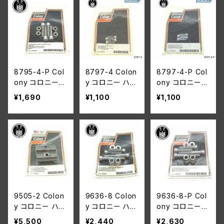
クリュー ハーレ
シュド スクリュ
ビッドソン 1974
ー 1982-95年
ー ハーレー 198
-1981年 FX XL
FL FX XL
2-1995年 FL F
X XL
8795-4-P Col
8797-4 Colon
8797-4-P Col
ony コロニー
y コロニー ハン
ony コロニー
ハンドルバー ク
ドルバー レバー
ハンドルバー レ
¥1,690
¥1,100
¥1,100
ランプ ポリッシ
マウント アレン
バー マウント ポ
ュ アレン スクリ
スクリュー キッ
リッシュド アレン
ューキット ハー
ト クロームメッ
ハーレーダビッ
レーダビッドソン
キ ハーレーダビ
ドソン Harley-D
FX XL FL 1974
ッドソン 1972年
avidson 1972
-1981年
まで FX FL XL
年までの FX FL
XL
9505-2 Colon
9636-8 Colon
9636-8-P Col
y コロニー ハン
y コロニー ハン
ony コロニー
ドルバー プラン
ドルバー クラン
ハンドルバー ク
¥5,500
¥2,440
¥2,630