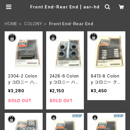
Front End･Rear End | aar-hd
HOME
COLONY
Front End･Rear End
2304-2 Colon
2428-6 Colon
8413-8 Colon
y コロニー ハン
y コロニー ハン
y コロニー クロ
ドルバー プラン
ドルバー ダンパ
ームメッキ エー
¥3,280
¥2,150
¥3,450
ジャー ハーレー
ー キット ハーレ
コン ハンドルバ
ダビッドソン 19
ーダビッドソン 1
ー スイッチ ハウ
SOLD OUT
SOLD OUT
49-53年 ビッグ
973年以降 ビッ
ジング スクリュ
ツイン 45 モデ
グツイン スポー
ーキット ハーレ
ル
ツスター
ー ビッグツイン
スポーツスター