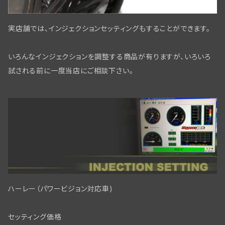
リアアスクル関係
実店舗では、インジェクションセッティングもすることができます。
フロントブレーキ コントロールパーツ
いろんなインジェクションを調整する商品が有りますが、いろいろ
フロントブレーキ WL/WLAモデル
試される前に一度当店にご相談下さい。
リアブレーキパーツBT
フロントブレーキ WLC/ビッグツイン
ハーレー（パワービジョン対応車)
セッティング価格