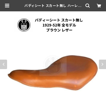
バディシート スカート無し ハーレー
ダビッドソン 1929-52年 全モデル
ブラウン | aar-hd