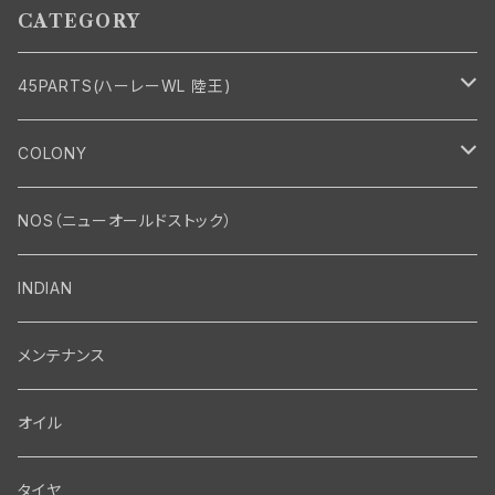
CATEGORY
45PARTS(ハーレーWL 陸王)
エンジン
COLONY
エンジン・シリンダーヘッド
マフラー・インテーク・キャブレター
Bolt・Nut
NOS（ニューオールドストック）
バルブ・タペット関係
マフラー関係
Nut
エレクトリカル
Front End・Rear End
INDIAN
ピストン・コネクティングロッド・ベアリング
インテーク・キャブレター関係
Screw
ジェネレーター関係
Wheel-Brake
駆動系
Motor
メンテナンス
フライホイール・シャフト関係
エアクリーナー関係
Bolt
ディストリビューター関係
Fork-Shockabsorber
ドライブチェーン関係
Motor
フロントフォーク・フレーム
Transmission・Primary
オイル
クランクケース関係
インテーク・キャブレーター関係
Washer-Cotterpin
アマチュア関係（ジェネレーター）
Handlebar-controls
スプロケット・ベルトドライブキット
Carbrator
フロントフォーク関係
Transmission-Shifter
シート・サドルバッグ
Gastank・Oiltank
タイヤ