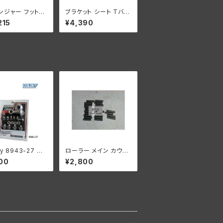
ンジャー フットレ
ブラケット シート Tバー
2個セット クローム
前側 マウント用 ハーレ
215
¥4,390
 45モデル用
ーダビッドソン 1936-5
2年 EL UL ビッグツイ
ン
ny 8943-27 ヘ
ローラー メイン カウン
ンプ レストレー
ターシャフト 0008" オ
00
¥2,800
キット
ーバーサイズ 24個