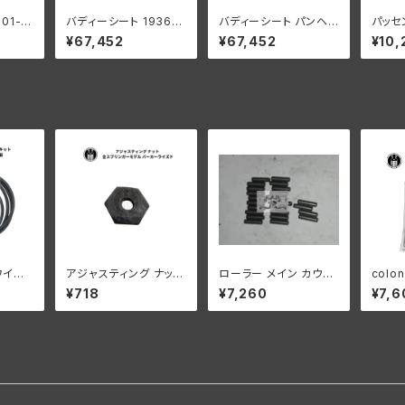
501-2
バディーシート 1936年
バディーシート パンヘッ
パッセ
ーシート
以降 スカート ドット付
ドモデル 1948-56年ス
スト 
¥67,452
¥67,452
¥10,
ーレー
き 革製
タイル
メッキ
9-52
ブラック
ワイヤ
アジャスティング ナット
ローラー メイン カウン
colo
式 真
ハーレーダビッドソン
ターシャフト 0008"オ
ッドラ
¥718
¥7,260
¥7,6
ッション
全スプリンガーモデル
ーバーサイズ 24個 ハ
ション
ッドソ
パーカーライズド
ーレーダビッドソン