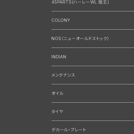
45PARTS(ハーレーWL 陸王)
エンジン
COLONY
エンジン・シリンダーヘッド
マフラー・インテーク・キャブレター
Bolt・Nut
NOS（ニューオールドストック）
バルブ・タペット関係
マフラー関係
Nut
エレクトリカル
Front End・Rear End
INDIAN
ピストン・コネクティングロッド・ベアリング
インテーク・キャブレター関係
Screw
ジェネレーター関係
Wheel-Brake
駆動系
Motor
メンテナンス
フライホイール・シャフト関係
エアクリーナー関係
Bolt
ディストリビューター関係
Fork-Shockabsorber
ドライブチェーン関係
Motor
フロントフォーク・フレーム
Transmission・Primary
オイル
クランクケース関係
インテーク・キャブレーター関係
Washer-Cotterpin
アマチュア関係（ジェネレーター）
Handlebar-controls
スプロケット・ベルトドライブキット
Carbrator
フロントフォーク関係
Transmission-Shifter
シート・サドルバッグ
Gastank・Oiltank
タイヤ
オイルポンプ関係
Show bike kits
ブラシプレート関係（ジェネレーター）
Fendermount
キックペダル関係
ソフテイル用 New Springer Fork
Primary-clutch-Kickstarter
シートポスト関係
Oilline
ハンドルバー・タンク・フェンダー
Electrical
デカール・プレート