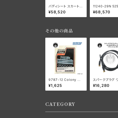
バディシート スカート無
11240-29N 52
し ハーレーダビッドソン
9 サドル バディ
¥58,520
¥68,570
1929-52年 全モデル
スカート無し ハ
ブラウン
ダビッドソン 192
年 全モデル 黒 
レザー
その他の商品
9787-12 Colony コ
スパークプラグ 
ロニー オイルポンプ マ
ーキット ねじ込み
¥1,625
¥16,280
ウント キット 亜鉛メッキ
ちゅう製 イグニ
ハーレーダビッドソン 1
黒 ハーレーダビ
978−91年 ビッグツイ
ン
ン
CATEGORY