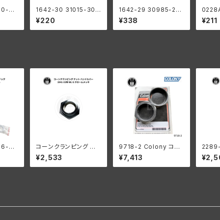
20-30
1642-30 31015-30
1642-29 30985-29
0228
ルイン
ガスケット アマチュア
ワッシャー ベークライト
シング 
¥220
¥338
¥211
ビッド
ベアリング ハウジング
ハーレーダビッドソン 1
ハーレ
年 全モ
ハーレーダビッドソン
930-45年 全モデル
全モデ
全モデル
06-29
コーンクランピング ナッ
9718-2 Colony コロ
2289
プラスチ
ト ハンドルバー ハーレ
ニー インテーク マニホ
ア ベ
¥2,533
¥7,413
¥2,5
 98x1
ーダビッドソン 1941-5
ールド ナット キット ハ
000
2年 WL G クロームメッ
ーレーダビッドソン 194
44個
キ
0-54年 OHV 74 モデ
ソン
ル 1953-56年 K KH
パーカーライズド