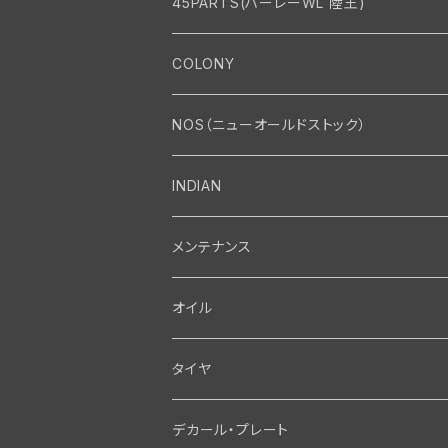
45PARTS(ハーレーWL 陸王)
エンジン
COLONY
エンジン・シリンダーヘッド
マフラー・インテーク・キャブレター
Bolt・Nut
NOS（ニューオールドストック）
バルブ・タペット関係
マフラー関係
Nut
エレクトリカル
Front End・Rear End
INDIAN
ピストン・コネクティングロッド・ベアリング
インテーク・キャブレター関係
Screw
ジェネレーター関係
Wheel-Brake
駆動系
Motor
メンテナンス
フライホイール・シャフト関係
エアクリーナー関係
Bolt
ディストリビューター関係
Fork-Shockabsorber
ドライブチェーン関係
Motor
フロントフォーク・フレーム
Transmission・Primary
オイル
クランクケース関係
インテーク・キャブレーター関係
Washer-Cotterpin
アマチュア関係（ジェネレーター）
Handlebar-controls
スプロケット・ベルトドライブキット
Carbrator
フロントフォーク関係
Transmission-Shifter
シート・サドルバッグ
Gastank・Oiltank
タイヤ
オイルポンプ関係
Show bike kits
ブラシプレート関係（ジェネレーター）
Fendermount
キックペダル関係
ソフテイル用 New Springer Fork
Primary-clutch-Kickstarter
シートポスト関係
Oilline
ハンドルバー・タンク・フェンダー
Electrical
デカール・プレート