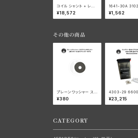
コイル シャント + レギ
1641-30A 310
ュレター フィールド 12V
リテーナー オイ
¥18,572
¥1,562
ハーレー 32Eジェネレ
ナー ハーレーダ
ーターモデル オランダ
ソン 1930-57
製
デル
その他の商品
プレーンワッシャー ステ
4303-29 660
アリングダンパー 上側
バッテリー 6V 
¥380
¥23,215
スモール ハーレーダビ
ック 1929-64年
ッドソン 全スプリンガー
12x215mm
モデル
CATEGORY