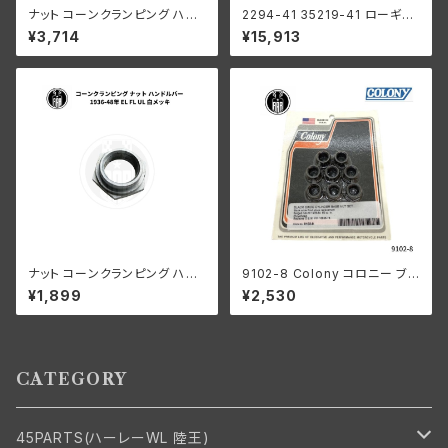
ナット コーンクランピング ハン
2294-41 35219-41 ローギア
ドルバー ハーレーダビッドソン 1
1速
¥3,714
¥15,913
936-48年 EL FL UL クローム
メッキ
ナット コーンクランピング ハン
9102-8 Colony コロニー ブラ
ドルバー ハーレーダビッドソン 1
ック オキサイド シリンダーベー
¥1,899
¥2,530
936-48年 EL FL UL クローム
ス ナット セット ハーレーダビッ
メッキ
ドソン 1978-1984年 80キュー
ビックインチ ショベルヘッド 16
838-78
CATEGORY
45PARTS(ハーレーWL 陸王)