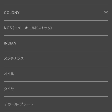
エンジン
COLONY
エンジン・シリンダーヘッド
マフラー・インテーク・キャブレター
Bolt・Nut
NOS（ニューオールドストック）
バルブ・タペット関係
マフラー関係
Nut
エレクトリカル
Front End・Rear End
INDIAN
ピストン・コネクティングロッド・ベアリング
インテーク・キャブレター関係
Screw
ジェネレーター関係
Wheel-Brake
駆動系
Motor
メンテナンス
フライホイール・シャフト関係
エアクリーナー関係
Bolt
ディストリビューター関係
Fork-Shockabsorber
ドライブチェーン関係
Motor
フロントフォーク・フレーム
Transmission・Primary
オイル
クランクケース関係
インテーク・キャブレーター関係
Washer-Cotterpin
アマチュア関係（ジェネレーター）
Handlebar-controls
スプロケット・ベルトドライブキット
Carbrator
フロントフォーク関係
Transmission-Shifter
シート・サドルバッグ
Gastank・Oiltank
タイヤ
オイルポンプ関係
Show bike kits
ブラシプレート関係（ジェネレーター）
Fendermount
キックペダル関係
ソフテイル用 New Springer Fork
Primary-clutch-Kickstarter
シートポスト関係
Oilline
ハンドルバー・タンク・フェンダー
Electrical
デカール・プレート