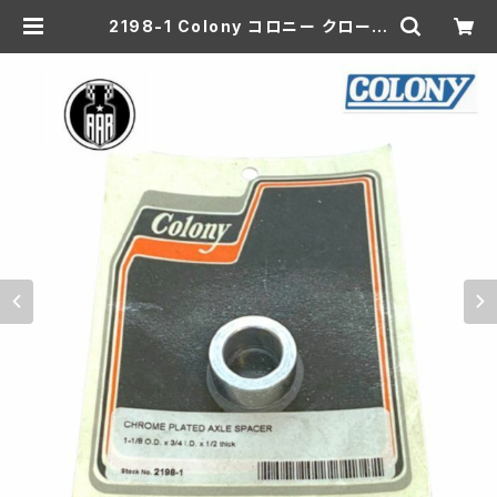
2198-1 Colony コロニー クローム
メッキ アクスル スペーサー ハーレー
ダビッドソン 1-1/8 OD x 3/4 ID x
1/2 thick | aar-hd