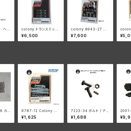
-3 ヘッ
colony トランスミッシ
colony 8943-27 ヘ
colon
ティン
ョン ボトム スタッド
ッドランプ レストレー
smiss
¥6,500
¥7,600
¥5,0
ースプ
キット 26年以降 4
ションキット
om st
35-4
5"s
76 カウ
9787-12 Colony コ
7223-34 ボルト / ナッ
2001
ロングロ
ロニー オイルポンプ マ
ト フレームクランプ 2個
プライ
¥1,625
¥1,688
¥9,
ックス用
ウント キット 亜鉛メッキ
入り ハーレーダビッドソ
00リ
サイズ
ハーレーダビッドソン 1
ン WLA WLC
ッドソン
978−91年 ビッグツイ
L WL