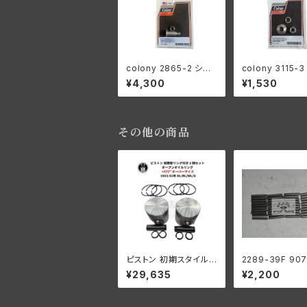
colony 2865-2 シフ
colony 3115
ターレバースタッド ハー
ドランプ マウン
¥4,300
¥1,530
レー 1916-1936オー
グキット ハーレ
ルモデル 1936 61” 以
リンガーモデル19
外 陸王
8
その他の商品
ピストン 初期スタイルリ
2289-39F 90
ング付き 2 個セット オ
ンターシャフト 
¥29,635
¥2,200
ープン オイル リング +
ーラー 1ギアボ
070" OS 1932-52年
.0004オーバー
DL/RL/WL/G