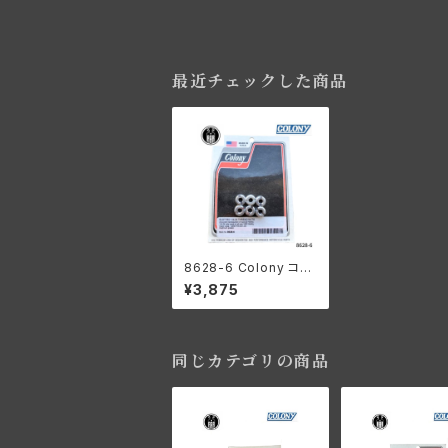
最近チェックした商品
8628-6 Colony コロ
ニー スロット付き 1/4-
¥3,875
24 スレッド ナット ハー
レーダビッドソン JD D
L RL J シングル 1911-
1936年 カドミウムメッ
キ
同じカテゴリの商品