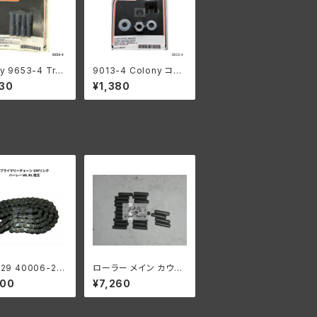
y 9653-4 Tran
9013-4 Colony コロ
ion case bott
ニー キャブレター サポ
30
¥1,380
ud kit
ート ブラケット ハーレ
ーダビッドソン 1936-5
2年 45 ソロモデル 193
6-58年 サービカー パ
ーカーライズド
-29 40006-29
ローラー メイン カウン
マリーチェーン 1
ターシャフト 0008"オ
900
¥7,260
ンク ハーレーダビ
ーバーサイズ 24個 ハ
 1929-52年 D
ーレーダビッドソン
 RL 陸王