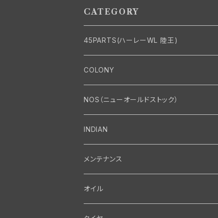
CATEGORY
45PARTS(ハーレーWL 陸王)
エンジン
COLONY
エンジン・シリンダーヘッド
マフラー・インテーク・キャブレター
Bolt・Nut
NOS（ニューオールドストック）
バルブ・タペット関係
マフラー関係
Nut
エレクトリカル
Front End・Rear End
INDIAN
ピストン・コネクティングロッド・ベアリング
インテーク・キャブレター関係
Screw
ジェネレーター関係
Wheel-Brake
駆動系
Motor
メンテナンス
フライホイール・シャフト関係
エアクリーナー関係
Bolt
ディストリビューター関係
Fork-Shockabsorber
ドライブチェーン関係
Motor
フロントフォーク・フレーム
Transmission・Primary
オイル
クランクケース関係
インテーク・キャブレーター関係
Washer-Cotterpin
アマチュア関係（ジェネレーター）
Handlebar-controls
スプロケット・ベルトドライブキット
Carbrator
フロントフォーク関係
Transmission-Shifter
シート・サドルバッグ
Gastank・Oiltank