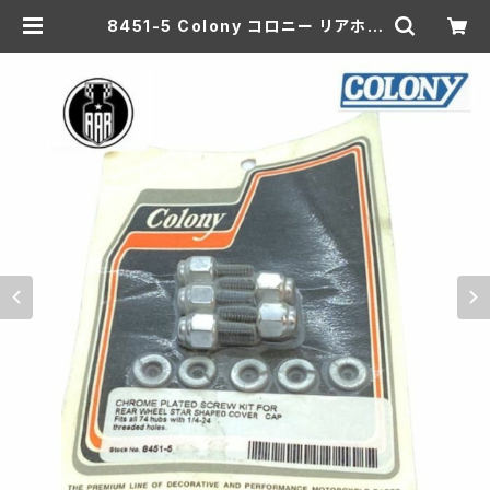
8451-5 Colony コロニー リアホイ
ール スターシェイプカバー キャップ
用 クロームメッキ スクリューキット
1/4-24 ハーレーダビッドソン 74 モ
デル | aar-hd