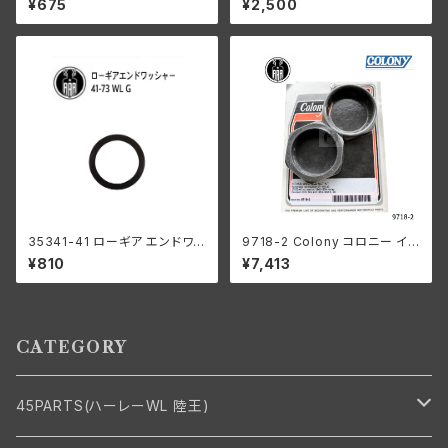
¥675
¥2,500
モデル 白メッキ
ーサイズ 44個 ハーレーダビッ
ドソン
35341-41 ローギア エンドワッ
9718-2 Colony コロニー イン
シャー1個
テーク マニホールド ナット キッ
¥810
¥7,413
ト ハーレーダビッドソン 1940-
54年 OHV 74 モデル 1953-5
6年 K KH パーカーライズド
CATEGORY
45PARTS(ハーレーWL 陸王)