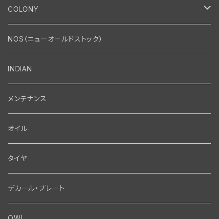
エンジン
COLONY
エンジン・シリンダーヘッド
マフラー・インテーク・キャブレター
Bolt・Nut
NOS（ニューオールドストック）
バルブ・タペット関係
マフラー関係
Nut
エレクトリカル
Front End・Rear End
INDIAN
ピストン・コネクティングロッド・ベアリング
インテーク・キャブレター関係
Screw
ジェネレーター関係
Wheel-Brake
駆動系
Motor
メンテナンス
フライホイール・シャフト関係
エアクリーナー関係
Bolt
ディストリビューター関係
Fork-Shockabsorber
ドライブチェーン関係
Motor
フロントフォーク・フレーム
Transmission・Primary
オイル
クランクケース関係
インテーク・キャブレーター関係
Washer-Cotterpin
アマチュア関係（ジェネレーター）
Handlebar-controls
スプロケット・ベルトドライブキット
Carbrator
フロントフォーク関係
Transmission-Shifter
シート・サドルバッグ
Gastank・Oiltank
タイヤ
オイルポンプ関係
Show bike kits
ブラシプレート関係（ジェネレーター）
Fendermount
キックペダル関係
ソフテイル用 New Springer Fork
Primary-clutch-Kickstarter
シートポスト関係
Oilline
ハンドルバー・タンク・フェンダー
Electrical
デカール・プレート
エンジン関係 ビックツイン
Hard wear kits
スパークコイル関係
Axle
スターターパーツ
フレームヘッドベアリング・ステアリングダンパー関係
Sprocketmount
ソロサドルシート関係
Gastank・Oiltank
ハンドルバー関係
Electrical
ホイール・ブレーキ
TOOL
OWL