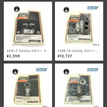
2041-7 Colony コロニー フロ
2299-10 Colony コロニー フ
ント ホイール ブレーキ ケーブ
ロントブレーキ シャックル リビ
¥2,398
¥12,727
ル チューブクランプ 1952-72
ルドキット ハーレーダビッドソン
年 KH XL XLH XLCH 1968-7
Harley-Davidson 1936-19
2年 FX 1974年 FX FLH FX
38年 ビッグツイン 45's