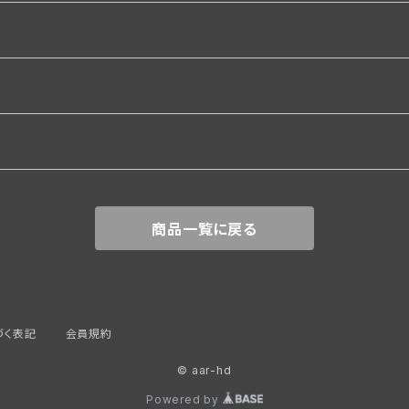
関係
商品一覧に戻る
づく表記
会員規約
© aar-hd
覆
Powered by