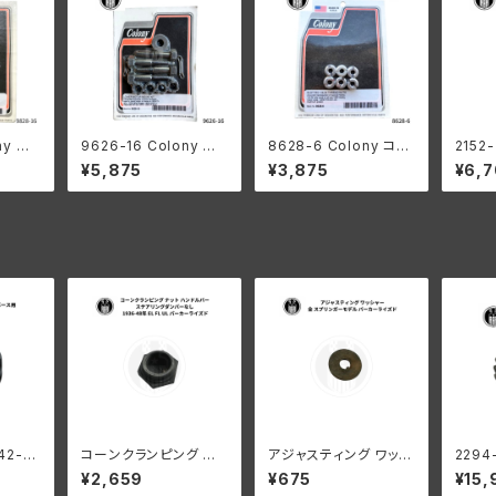
ny コ
9626-16 Colony コ
8628-6 Colony コロ
2152
ベース
ロニー パーカーライズ
ニー スロット付き 1/4-
ニー 
¥5,875
¥3,875
¥6,
/4-2
ド ロワー モーター マウ
24 スレッド ナット ハー
ナット 
 クロ
ントキット ハーレーダビ
レーダビッドソン JD D
ーレー
レーダ
ッドソン 1929-1973年
L RL J シングル 1911-
45 モデル 1926−34年
1936年 カドミウムメッ
シングルス 1930-193
キ
6年 VL
42-41
コーンクランピング ナッ
アジャスティング ワッシ
2294-
ー リバ
ト ハンドルバー ステア
ャー ハーレーダビッドソ
ローギ
¥2,659
¥675
¥15,
ダビッ
リングダンパーなし ハ
ン 全スプリンガーモデ