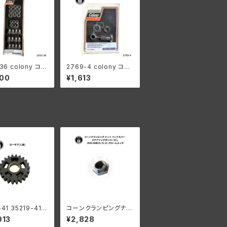
-36 colony コロ
2769-4 colony コロ
シリンダー ヘッド
ニー キックスターター
700
¥1,613
3/8-16 キット ハ
ペダル マウントキット
ダビッドソン
ハーレーダビッドソン
41 35219-41
コーンクランピングナッ
ア 1速
ト ステアリングダンパー
913
¥2,828
なし 1936-48年 EL F