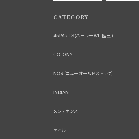
ルモデル 1936 61” 以
ドソン 1941-73
外 陸王
G
CATEGORY
45PARTS(ハーレーWL 陸王)
エンジン
COLONY
エンジン・シリンダーヘッド
マフラー・インテーク・キャブレター
Bolt・Nut
NOS（ニューオールドストック）
バルブ・タペット関係
マフラー関係
Nut
エレクトリカル
Front End・Rear End
INDIAN
ピストン・コネクティングロッド・ベアリング
インテーク・キャブレター関係
Screw
ジェネレーター関係
Wheel-Brake
駆動系
Motor
メンテナンス
フライホイール・シャフト関係
エアクリーナー関係
Bolt
ディストリビューター関係
Fork-Shockabsorber
ドライブチェーン関係
Motor
フロントフォーク・フレーム
Transmission・Primary
オイル