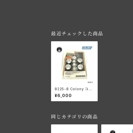
最近チェックした商品
8225-8 Colony コロ
ニー ストック カドミウム
¥6,000
ロッカーシャフト エンド
プラグ キャップ ナット
ハーレー 1971年以降
ショベル 1971-85年 ス
ポーツスター
同じカテゴリの商品