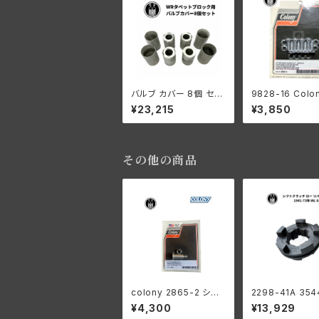
バルブ カバー 8個 セッ
9828-16 Colo
ト 白メッキ ハーレーダ
ロニー リフター
¥23,215
¥3,850
ビッドソン WR
スクリューキット 1
0 オーバルヘッド
ームメッキ ハー
ビッドソン
その他の商品
colony 2865-2 シフ
2298-41A 354
ターレバースタッド ハー
シフトクラッチ ロ
¥4,300
¥13,929
レー 1916-1936オー
ース用 ハーレー