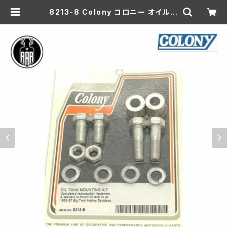
8213-8 Colony コロニー オイルタ
ンク マウント 取り付けキット ハーレ
ーダビッドソン 1936-57年 ビッグツ
イン | aar-hd