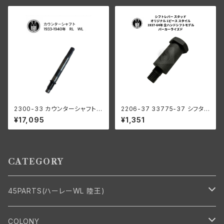
ドソン 1978-1984年 80キュー
ズ
ビックインチ ショベルヘッド 16
838-78
2300-33 カウンターシャフト 1
2206-37 33775-37 シフタ
933-1940年 RL/WL/G
ーレバー スタッド オリジナル1ピ
¥17,095
¥1,351
ーススタイル パーカー ハーレー
1937-64年 全ハンドシフトモデ
ル
CATEGORY
45PARTS(ハーレーWL 陸王)
エンジン
COLONY