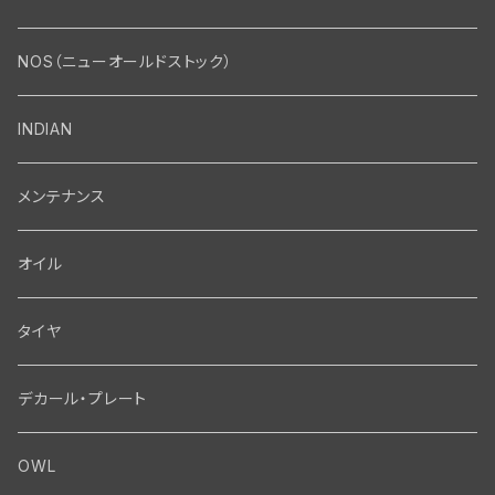
エンジン・シリンダーヘッド
マフラー・インテーク・キャブレター
Bolt・Nut
NOS（ニューオールドストック）
バルブ・タペット関係
マフラー関係
Nut
エレクトリカル
Front End・Rear End
INDIAN
ピストン・コネクティングロッド・ベアリング
インテーク・キャブレター関係
Screw
ジェネレーター関係
Wheel-Brake
駆動系
Motor
メンテナンス
フライホイール・シャフト関係
エアクリーナー関係
Bolt
ディストリビューター関係
Fork-Shockabsorber
ドライブチェーン関係
Motor
フロントフォーク・フレーム
Transmission・Primary
オイル
クランクケース関係
インテーク・キャブレーター関係
Washer-Cotterpin
アマチュア関係（ジェネレーター）
Handlebar-controls
スプロケット・ベルトドライブキット
Carbrator
フロントフォーク関係
Transmission-Shifter
シート・サドルバッグ
Gastank・Oiltank
タイヤ
オイルポンプ関係
Show bike kits
ブラシプレート関係（ジェネレーター）
Fendermount
キックペダル関係
ソフテイル用 New Springer Fork
Primary-clutch-Kickstarter
シートポスト関係
Oilline
ハンドルバー・タンク・フェンダー
Electrical
デカール・プレート
エンジン関係 ビックツイン
Hard wear kits
スパークコイル関係
Axle
スターターパーツ
フレームヘッドベアリング・ステアリングダンパー関係
Sprocketmount
ソロサドルシート関係
Gastank・Oiltank
ハンドルバー関係
Electrical
ホイール・ブレーキ
TOOL
OWL