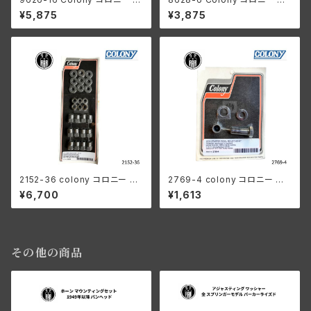
ーカーライズド ロワー モーター
ロット付き 1/4-24 スレッド ナッ
¥5,875
¥3,875
マウントキット ハーレーダビッド
ト ハーレーダビッドソン JD DL
ソン 1929-1973年 45 モデル
RL J シングル 1911-1936年 カ
1926−34年 シングルス 1930-
ドミウムメッキ
1936年 VL
2152-36 colony コロニー シ
2769-4 colony コロニー キッ
リンダー ヘッドナット 3/8-16
クスターター ペダル マウントキ
¥6,700
¥1,613
キット ハーレーダビッドソン
ット ハーレーダビッドソン
その他の商品