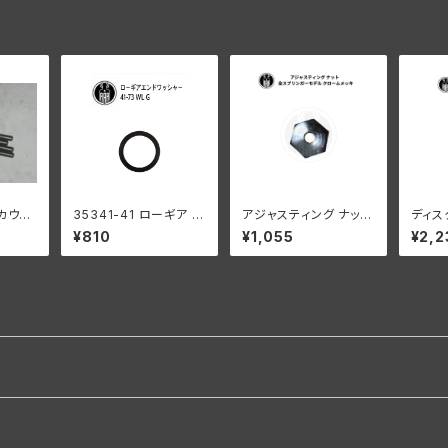
ックル
バルブ
カウン
35341-41 ローギア エ
アジャスティング ナット
ディス
8"オ
ンドワッシャー1個
ハーレーダビッドソン
アリン
¥810
¥1,055
¥2,2
個 ハ
全スプリンガーモデル
レー 1
ン
クロームメッキ
L 1941-52年 WL G 白
メッキ