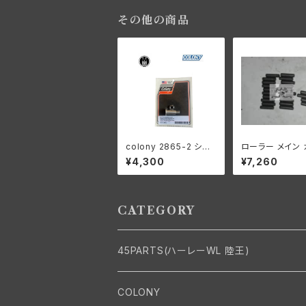
クツイン クロームメッキ
スタイル
その他の商品
colony 2865-2 シフ
ローラー メイン 
ターレバースタッド ハー
ターシャフト 000
¥4,300
¥7,260
レー 1916-1936オー
ーバーサイズ 24
ルモデル 1936 61” 以
ーレーダビッドソ
外 陸王
CATEGORY
45PARTS(ハーレーWL 陸王)
エンジン
COLONY