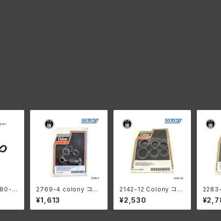
880-3
2769-4 colony コロ
2142-12 Colony コロ
2283
ト クラ
ニー キックスターター
ニー プッシュ ロッド カ
ony
¥1,613
¥2,530
¥2,7
レーダ
ペダル マウントキット
バー シール キット 197
リー 
-40年
ハーレーダビッドソン
9-1984年 ショベルヘ
ウント
S 初期
ッド
ビッドソ