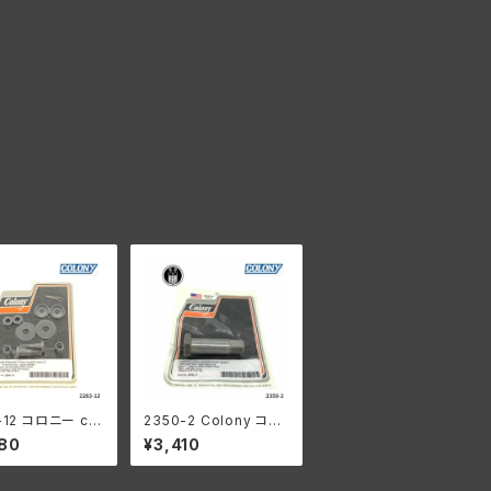
-12 コロニー col
2350-2 Colony コロ
 インナープライマ
ニー フット クラッチレバ
80
¥3,410
チェーンガード マ
ー ピボット シャフト ハ
キット ハーレーダ
ーレーダビッドソン 194
ン パンヘッド ナ
1-64年 ビッグツイン