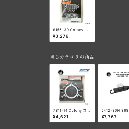
8156-30 Colony コ
ロニー プライマリカバ
¥3,278
ー スクリュー キット カ
ドミウム ハーレーダビッ
ドソン パンヘッド ナック
ル ショベル サイドバル
ブ 1936-1964年 ビッ
同じカテゴリの商品
クツイン
7811-14 Colony コロ
2412-36N 36
ニー インナー プライマ
6 スプリング フッ
¥4,621
¥7,767
リー チェーン ガード キ
ッチレバー ハー
ット ハーレーダビッドソ
ビッドソン 1936
ン 1936-54年 全 ビッ
EL UL WL NO