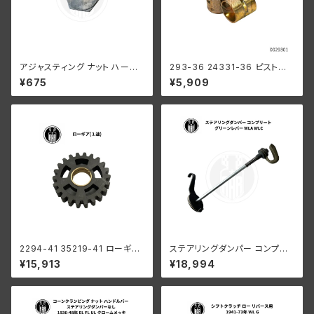
アジャスティング ナット ハーレ
293-36 24331-36 ピストン
ーダビッドソン 全スプリンガー
ピンブッシング 2個組
¥675
¥5,909
モデル 白メッキ
2294-41 35219-41 ローギア
ステアリングダンパー コンプリ
1速
ート グリーンレバー ハーレーダ
¥15,913
¥18,994
ビッドソン WLA WLC