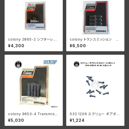
colony 2865-2 シフターレバ
colony トランスミッション ボ
ースタッド ハーレー 1916-193
トム スタッドキット 26年以降
¥4,300
¥6,500
6オールモデル 1936 61” 以外
45"s
陸王
colony 9653-4 Transmissi
032 1206 スクリュー ギアボッ
on case bottom stud kit
クスカバーセット 11本入 白メッ
¥5,030
¥1,224
キ