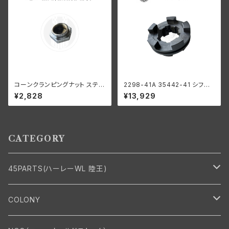
コーンクランピングナット ステア
2298-41A 35442-41 シフト
リングダンパーなし 1936-48
クラッチ ロー リバース用 ハー
¥2,828
¥13,929
年 EL FL UL クローム
レーダビッドソン 1941-73年
WL G
CATEGORY
45PARTS(ハーレーWL 陸王)
エンジン
COLONY
エンジン・シリンダーヘッド