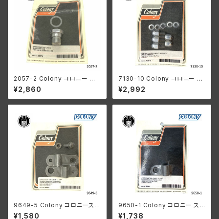
2057-2 Colony コロニー ス
7130-10 Colony コロニー ク
ピードメーター ドライブ ブロッ
ロームメッキ サーキット ブレー
¥2,860
¥2,992
クオフ プラグ ハーレーダビッド
カー リレー スクリューキット ハ
ソン 1952-72年 K XL
ーレーダビッドソン 1936-57年
ビッグツイン パンヘッド ナック
ル ショベル
9649-5 Colony コロニースピ
9650-1 Colony コロニー スピ
ードメーター ケーブル クランプ
ードメーター ケーブルクランプ
¥1,580
¥1,738