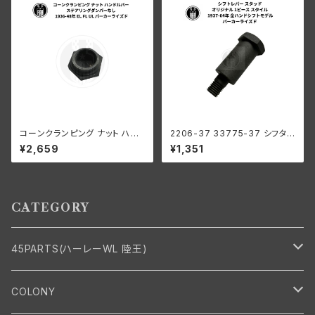
コーンクランピング ナット ハン
2206-37 33775-37 シフタ
ドルバー ステアリングダンパー
ーレバー スタッド オリジナル1ピ
¥2,659
¥1,351
なし ハーレーダビッドソン 193
ーススタイル パーカー ハーレー
6-48年 EL FL UL パーカーラ
1937-64年 全ハンドシフトモデ
イズド
ル
CATEGORY
45PARTS(ハーレーWL 陸王)
エンジン
COLONY