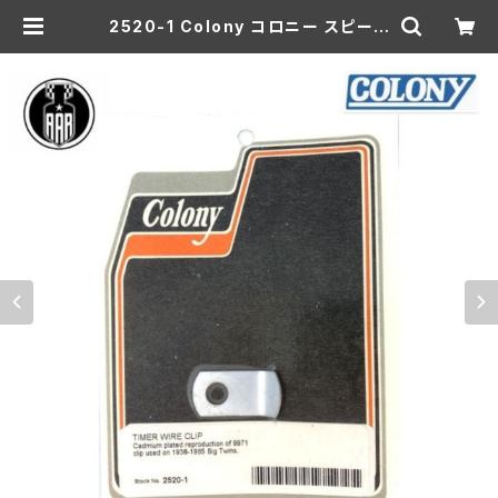
2520-1 Colony コロニー スピード
メーター タイマー ワイヤー クリップ
ハーレーダビッドソン 1938-65年
ビッグツイン パンヘッド ナックル シ
ョベル カドミ | aar-hd