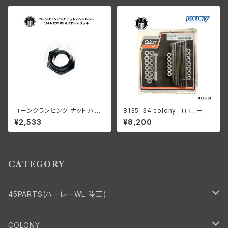
ライズド
コーンクランピング ナット ハン
8135-34 colony コロニー カ
ドルバー ハーレーダビッドソン 1
ドミメッキ ファスナー モーター
¥2,533
¥8,200
941-52年 WL G クロームメッ
ケース キット ハーレーダビッド
キ
ソン
CATEGORY
45PARTS(ハーレーWL 陸王)
エンジン
COLONY