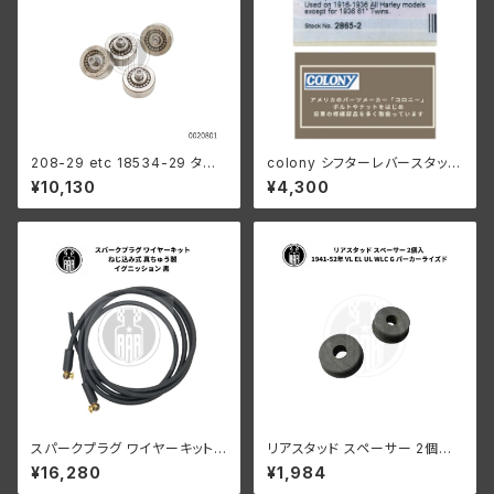
208-29 etc 18534-29 タペ
colony シフターレバースタッド
ットローラーセット ベアリング付
ハーレー 1916-1936オールモ
¥10,130
¥4,300
き ４個組
デル 1936 61” 以外 陸王
スパークプラグ ワイヤーキット
リアスタッド スペーサー 2個入
ねじ込み式 真ちゅう製 イグニッ
ハーレーダビッドソン 1941-52
¥16,280
¥1,984
ション 黒 ハーレーダビッドソン
年 VL EL UL WLC G パーカー