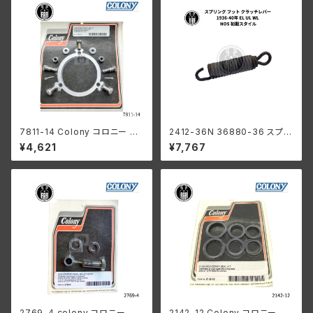
7811-14 Colony コロニー イ
2412-36N 36880-36 スプリ
ンナー プライマリー チェーン ガ
ング フット クラッチレバー ハー
¥4,621
¥7,767
ード キット ハーレーダビッドソ
レーダビッドソン 1936-40年 E
ン 1936-54年 全 ビックツイン
L UL WL NOS 初期スタイル
クロームメッキ
2769-4 colony コロニー キッ
2142-12 Colony コロニー プ