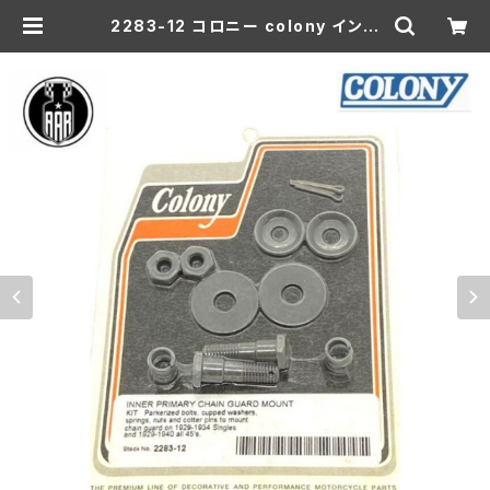
2283-12 コロニー colony インナ
ープライマリー チェーンガード マウ
ントキット ハーレーダビッドソン パン
ヘッド ナックル ショベル サイドバル
ブ | aar-hd