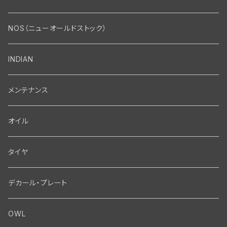
エンジン・シリンダーヘッド
マフラー・インテーク・キャブレター
Bolt・Nut
NOS（ニューオールドストック）
バルブ・タペット関係
マフラー関係
Nut
エレクトリカル
Front End・Rear End
INDIAN
ピストン・コネクティングロッド・ベアリング
インテーク・キャブレター関係
Screw
ジェネレーター関係
Wheel-Brake
駆動系
Motor
メンテナンス
フライホイール・シャフト関係
エアクリーナー関係
Bolt
ディストリビューター関係
Fork-Shockabsorber
ドライブチェーン関係
Motor
フロントフォーク・フレーム
Transmission・Primary
オイル
クランクケース関係
インテーク・キャブレーター関係
Washer-Cotterpin
アマチュア関係（ジェネレーター）
Handlebar-controls
スプロケット・ベルトドライブキット
Carbrator
フロントフォーク関係
Transmission-Shifter
シート・サドルバッグ
Gastank・Oiltank
タイヤ
オイルポンプ関係
Show bike kits
ブラシプレート関係（ジェネレーター）
Fendermount
キックペダル関係
ソフテイル用 New Springer Fork
Primary-clutch-Kickstarter
シートポスト関係
Oilline
ハンドルバー・タンク・フェンダー
Electrical
デカール・プレート
エンジン関係 ビックツイン
Hard wear kits
スパークコイル関係
Axle
スターターパーツ
フレームヘッドベアリング・ステアリングダンパー関係
Sprocketmount
ソロサドルシート関係
Gastank・Oiltank
ハンドルバー関係
Electrical
ホイール・ブレーキ
TOOL
OWL