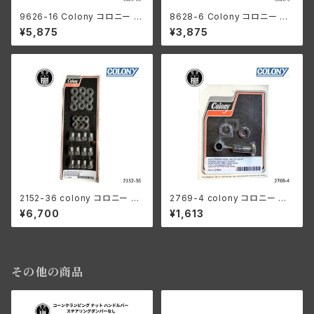
9626-16 Colony コロニー パ
8628-6 Colony コロニー ス
ーカーライズド ロワー モーター
ロット付き 1/4-24 スレッド ナッ
¥5,875
¥3,875
マウントキット ハーレーダビッド
ト ハーレーダビッドソン JD DL
ソン 1929-1973年 45 モデル
RL J シングル 1911-1936年 カ
1926−34年 シングルス 1930-
ドミウムメッキ
1936年 VL
2152-36 colony コロニー シ
2769-4 colony コロニー キッ
リンダー ヘッドナット 3/8-16
クスターター ペダル マウントキ
¥6,700
¥1,613
キット ハーレーダビッドソン
ット ハーレーダビッドソン
その他の商品