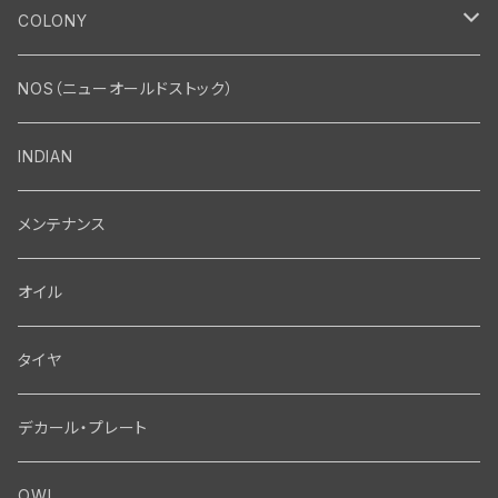
エンジン
COLONY
エンジン・シリンダーヘッド
マフラー・インテーク・キャブレター
Bolt・Nut
NOS（ニューオールドストック）
バルブ・タペット関係
マフラー関係
Nut
エレクトリカル
Front End・Rear End
INDIAN
ピストン・コネクティングロッド・ベアリング
インテーク・キャブレター関係
Screw
ジェネレーター関係
Wheel-Brake
駆動系
Motor
メンテナンス
フライホイール・シャフト関係
エアクリーナー関係
Bolt
ディストリビューター関係
Fork-Shockabsorber
ドライブチェーン関係
Motor
フロントフォーク・フレーム
Transmission・Primary
オイル
クランクケース関係
インテーク・キャブレーター関係
Washer-Cotterpin
アマチュア関係（ジェネレーター）
Handlebar-controls
スプロケット・ベルトドライブキット
Carbrator
フロントフォーク関係
Transmission-Shifter
シート・サドルバッグ
Gastank・Oiltank
タイヤ
オイルポンプ関係
Show bike kits
ブラシプレート関係（ジェネレーター）
Fendermount
キックペダル関係
ソフテイル用 New Springer Fork
Primary-clutch-Kickstarter
シートポスト関係
Oilline
ハンドルバー・タンク・フェンダー
Electrical
デカール・プレート
エンジン関係 ビックツイン
Hard wear kits
スパークコイル関係
Axle
スターターパーツ
フレームヘッドベアリング・ステアリングダンパー関係
Sprocketmount
ソロサドルシート関係
Gastank・Oiltank
ハンドルバー関係
Electrical
ホイール・ブレーキ
TOOL
OWL