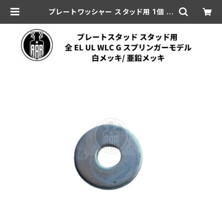
プレートワッシャー スタッド用 1個 ハ
ーレーダビッドソン 全 EL UL WLC
G スプリンガーモデル 白メッキ/ 亜鉛
メッキ | aar-hd