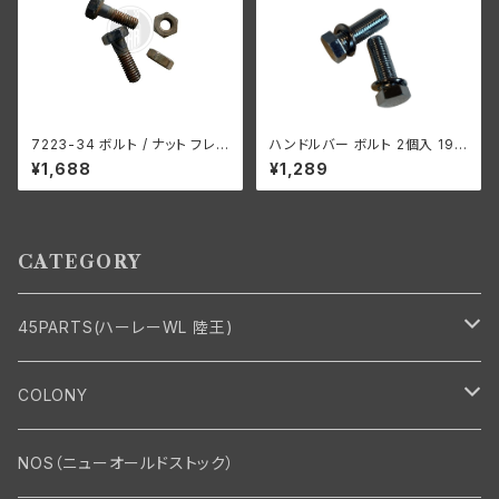
7223-34 ボルト / ナット フレ
ハンドルバー ボルト 2個入 193
ームクランプ 2個入り ハーレー
0-52年 亜鉛
¥1,688
¥1,289
ダビッドソン WLA WLC
CATEGORY
45PARTS(ハーレーWL 陸王)
エンジン
COLONY
エンジン・シリンダーヘッド
マフラー・インテーク・キャブレター
Bolt・Nut
NOS（ニューオールドストック）