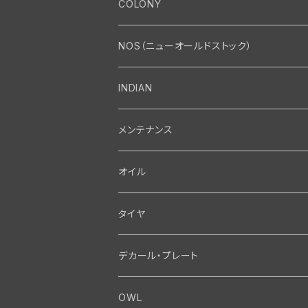
エンジン
COLONY
エンジン・シリンダーヘッド
マフラー・インテーク・キャブレター
Bolt・Nut
NOS（ニューオールドストック）
バルブ・タペット関係
マフラー関係
Nut
エレクトリカル
Front End・Rear End
INDIAN
ピストン・コネクティングロッド・ベアリング
インテーク・キャブレター関係
Screw
ジェネレーター関係
Wheel-Brake
駆動系
Motor
メンテナンス
フライホイール・シャフト関係
エアクリーナー関係
Bolt
ディストリビューター関係
Fork-Shockabsorber
ドライブチェーン関係
Motor
フロントフォーク・フレーム
Transmission・Primary
オイル
クランクケース関係
インテーク・キャブレーター関係
Washer-Cotterpin
アマチュア関係（ジェネレーター）
Handlebar-controls
スプロケット・ベルトドライブキット
Carbrator
フロントフォーク関係
Transmission-Shifter
シート・サドルバッグ
Gastank・Oiltank
タイヤ
オイルポンプ関係
Show bike kits
ブラシプレート関係（ジェネレーター）
Fendermount
キックペダル関係
ソフテイル用 New Springer Fork
Primary-clutch-Kickstarter
シートポスト関係
Oilline
ハンドルバー・タンク・フェンダー
Electrical
デカール・プレート
エンジン関係 ビックツイン
Hard wear kits
スパークコイル関係
Axle
スターターパーツ
フレームヘッドベアリング・ステアリングダンパー
Sprocketmount
ソロサドルシート関係
Gastank・Oiltank
ハンドルバー関係
Electrical
ホイール・ブレーキ
TOOL
OWL