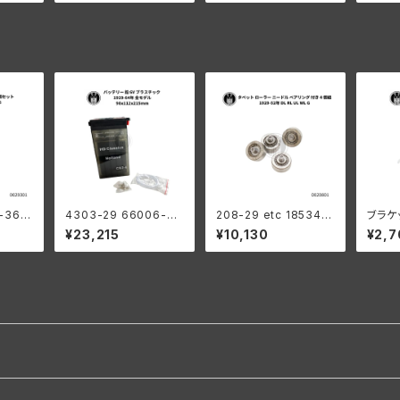
ドソン 全モデル
-36
4303-29 66006-29
208-29 etc 18534-2
ブラケ
シング
バッテリー 6V プラスチ
9 タペットローラーセッ
ド ス
¥23,215
¥10,130
¥2,7
ック 1929-64年 98x1
ト ベアリング付き ４個
ハーレー
12x215mm
組
年 EL 