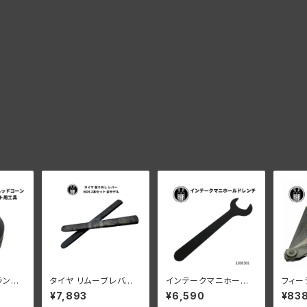
ランピ
タイヤ リムーブレバー
インテークマニホールド
フィー
5"モデ
取り外し レバー NOS 2
レンチ RL WL G
チタイ
¥7,893
¥6,590
¥83
本セット ハーレーダビッ
02/0