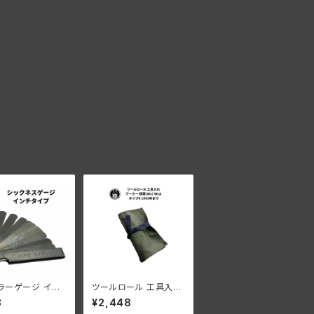
ラーゲージ イン
ツールロール 工具入れ
プ 10ブレード 0
アーミー 陸軍 WLC W
8
¥2,448
15 インチ
LA タイプ4 1943年ま