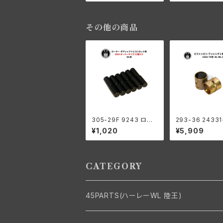
ール WL RL 陸王
その他の商品
305-29F 9243 ロー
293-36 24331
ラー 右側 コンロッド用
ピストンピンブッ
¥1,020
¥5,909
+0004 オーバーサイズ
2個組
12個入り ハーレーダビ
ッドソン 1929-73年 D
L RL WL G エンジン
CATEGORY
45PARTS(ハーレーWL 陸王)