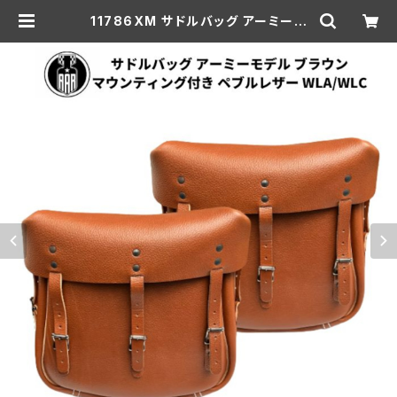
11786XM サドルバッグ アーミーモ
デル マウント付き ペブルレザー ハー
レーダビッドソン WLA WLC ブラウ
ン | aar-hd