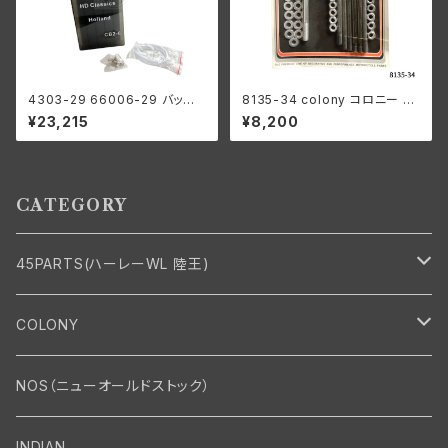
4303-29 66006-29 バッテリ
8135-34 colony コロニー カ
ー 6V プラスチック 1929-64年
ドミメッキ ファスナー モーター
¥23,215
¥8,200
98x112x215mm
ケース キット ハーレーダビッド
ソン
CATEGORY
45PARTS(ハーレーWL 陸王)
エンジン
COLONY
エンジン・シリンダーヘッド
マフラー・インテーク・キャブレター
Bolt・Nut
NOS（ニューオールドストック）
バルブ・タペット関係
マフラー関係
Nut
エレクトリカル
Front End・Rear End
INDIAN