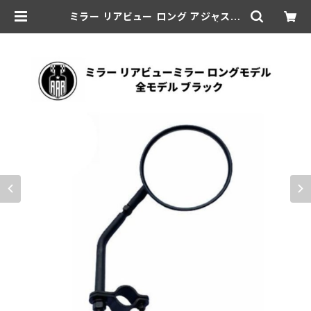
ミラー リアビュー ロング アジャスタ
ブル 全モデル パーク/ブラック | aar
-hd