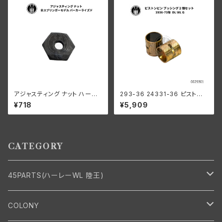
アジャスティング ナット ハーレ
293-36 24331-36 ピストン
ーダビッドソン 全スプリンガー
ピンブッシング 2個組
¥718
¥5,909
モデル パーカーライズド
CATEGORY
45PARTS(ハーレーWL 陸王)
エンジン
COLONY