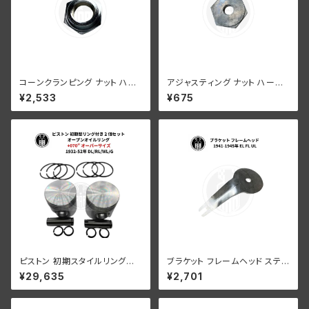
コーンクランピング ナット ハン
アジャスティング ナット ハーレ
ドルバー ハーレーダビッドソン 1
ーダビッドソン 全スプリンガー
¥2,533
¥675
941-52年 WL G クロームメッ
モデル 白メッキ
キ
ピストン 初期スタイルリング付
ブラケット フレームヘッド ステア
き 2 個セット オープン オイル リ
リングダンパー ハーレー 1941-
¥29,635
¥2,701
ング +070" OS 1932-52年 D
1945年 EL FL UL
L/RL/WL/G