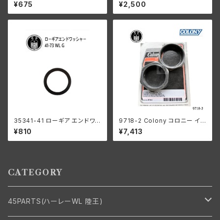
ーダビッドソン 全スプリンガー
リングローラー 0006" オーバ
¥675
¥2,500
モデル 白メッキ
ーサイズ 44個 ハーレーダビッ
ドソン
35341-41 ローギア エンドワッ
9718-2 Colony コロニー イン
シャー1個
テーク マニホールド ナット キッ
¥810
¥7,413
ト ハーレーダビッドソン 1940-
54年 OHV 74 モデル 1953-5
6年 K KH パーカーライズド
CATEGORY
45PARTS(ハーレーWL 陸王)