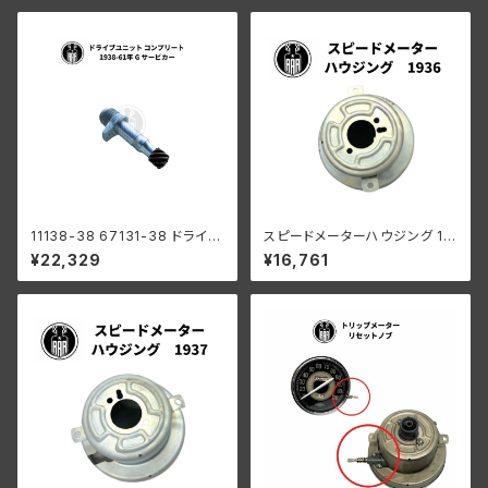
11138-38 67131-38 ドライブ
スピードメーターハウジング 19
ユニット コンプリート ハーレー
36年
¥22,329
¥16,761
ダビッドソン 1938-61年 G サ
ービカー