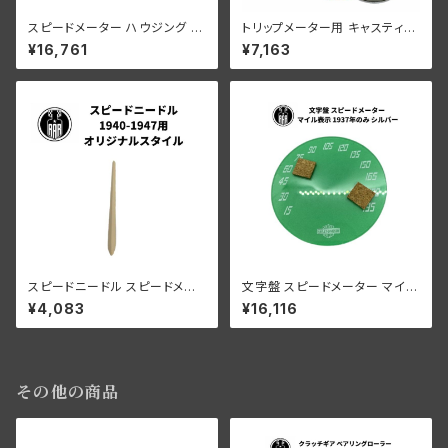
スピードメーター ハウジング 19
トリップメーター用 キャスティン
37年
グ/シャフト スプリング付 全モデ
¥16,761
¥7,163
ル
スピードニードル スピードメー
文字盤 スピードメーター マイル
ター用 1940-1947年 オリジナ
表示 1937年のみ シルバー
¥4,083
¥16,116
ルスタイル
その他の商品