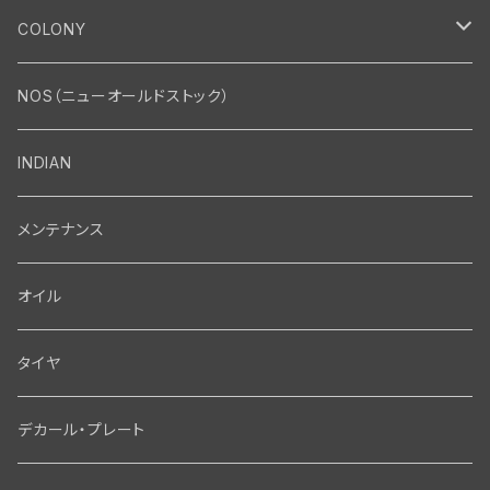
エンジン
COLONY
エンジン・シリンダーヘッド
マフラー・インテーク・キャブレター
Bolt・Nut
NOS（ニューオールドストック）
バルブ・タペット関係
マフラー関係
Nut
エレクトリカル
Front End・Rear End
INDIAN
ピストン・コネクティングロッド・ベアリング
インテーク・キャブレター関係
Screw
ジェネレーター関係
Wheel-Brake
駆動系
Motor
メンテナンス
フライホイール・シャフト関係
エアクリーナー関係
Bolt
ディストリビューター関係
Fork-Shockabsorber
ドライブチェーン関係
Motor
フロントフォーク・フレーム
Transmission・Primary
オイル
クランクケース関係
インテーク・キャブレーター関係
Washer-Cotterpin
アマチュア関係（ジェネレーター）
Handlebar-controls
スプロケット・ベルトドライブキット
Carbrator
フロントフォーク関係
Transmission-Shifter
シート・サドルバッグ
Gastank・Oiltank
タイヤ
オイルポンプ関係
Show bike kits
ブラシプレート関係（ジェネレーター）
Fendermount
キックペダル関係
ソフテイル用 New Springer Fork
Primary-clutch-Kickstarter
シートポスト関係
Oilline
ハンドルバー・タンク・フェンダー
Electrical
デカール・プレート
エンジン関係 ビックツイン
Hard wear kits
スパークコイル関係
Axle
スターターパーツ
フレームヘッドベアリング・ステアリングダンパー関係
Sprocketmount
ソロサドルシート関係
Gastank・Oiltank