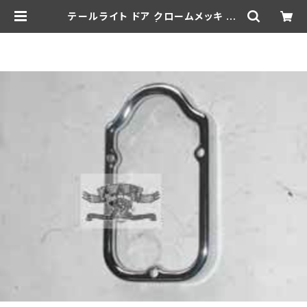
テールライト ドア クロームメッキ 19
47-53年 | aar-hd