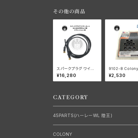
47-52年 全 スプリンガ
6-52年 全モデ
ーモデル
ームメッキ OW
その他の商品
スパークプラグ ワイヤ
9102-8 Colon
ーキット ねじ込み式 真
ニー ブラック オ
¥16,280
¥2,530
ちゅう製 イグニッション
ド シリンダーベー
黒 ハーレーダビッドソ
ット セット ハー
ン
ッドソン 1978-
80キュービック
ショベルヘッド 16
CATEGORY
78
45PARTS(ハーレーWL 陸王)
エンジン
COLONY