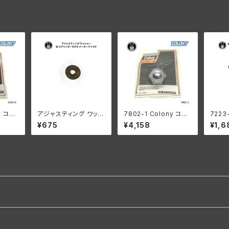
ル クロ
ン 1926-52年 全モデ
ッキ
L仕様
ル クロームメッキ
y コロ
アジャスティング ワッシ
7802-1 Colony コロ
7223
キサイ
ャー ハーレーダビッドソ
ニー エーコン ステム ナ
ト フ
¥675
¥4,158
¥1,6
ス ナ
ン 全スプリンガーモデ
ット ハーレー 1936-7
入り 
レーダビ
ル パーカーライズド
7年 パンヘッド ナックル
ン WL
1984年
ショベル サイドバルブ
インチ
スプリンガー
838-