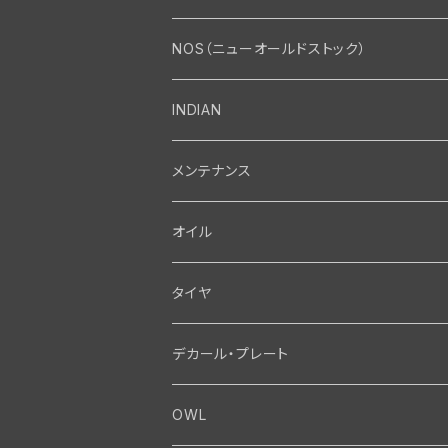
エンジン・シリンダーヘッド
マフラー・インテーク・キャブレター
Bolt・Nut
NOS（ニューオールドストック）
バルブ・タペット関係
マフラー関係
Nut
エレクトリカル
Front End・Rear End
INDIAN
ピストン・コネクティングロッド・ベアリング
インテーク・キャブレター関係
Screw
ジェネレーター関係
Wheel-Brake
駆動系
Motor
メンテナンス
フライホイール・シャフト関係
エアクリーナー関係
Bolt
ディストリビューター関係
Fork-Shockabsorber
ドライブチェーン関係
Motor
フロントフォーク・フレーム
Transmission・Primary
オイル
クランクケース関係
インテーク・キャブレーター関係
Washer-Cotterpin
アマチュア関係（ジェネレーター）
Handlebar-controls
スプロケット・ベルトドライブキット
Carbrator
フロントフォーク関係
Transmission-Shifter
シート・サドルバッグ
Gastank・Oiltank
タイヤ
オイルポンプ関係
Show bike kits
ブラシプレート関係（ジェネレーター）
Fendermount
キックペダル関係
ソフテイル用 New Springer Fork
Primary-clutch-Kickstarter
シートポスト関係
Oilline
ハンドルバー・タンク・フェンダー
Electrical
デカール・プレート
エンジン関係 ビックツイン
Hard wear kits
スパークコイル関係
Axle
スターターパーツ
フレームヘッドベアリング・ステアリングダンパー
Sprocketmount
ソロサドルシート関係
Gastank・Oiltank
ハンドルバー関係
Electrical
ホイール・ブレーキ
TOOL
OWL
エンジン関係、ビッグツイン