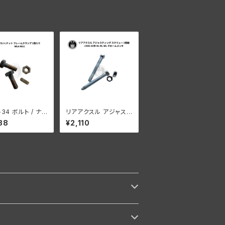
ーライズド
-34 ボルト / ナッ
リアアクスル アジャステ
レームクランプ 2個
ィング スクリュー ナット
88
¥2,110
ハーレーダビッドソ
付 2個組 ハーレーダビ
A WLC
ッドソン 1930-52年 D
L RL WL クロームメッ
キ