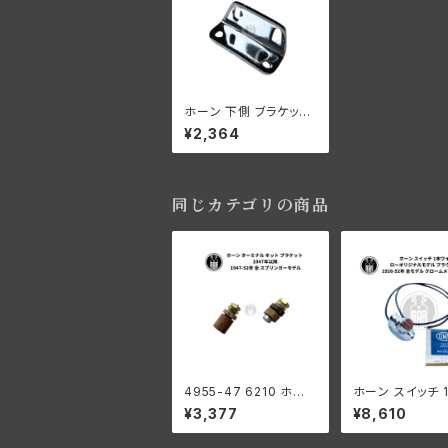
ホーン 下側 ブラケット1
936-1944年 クローム
¥2,364
メッキ
同じカテゴリの商品
4955-47 6210 ホー
ホーン スイッチ 
ン ターミナル キット ブ
ヤー ローオリジ
¥3,377
¥8,610
ラケット ハーレーダビッ
デル ブラウンボタ
ドソン 1947年以降 19
ーレーダビッドソン