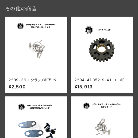
その他の商品
2289-36H クラッチギア ベア
2294-41 35219-41 ローギア
リングローラー 0006" オーバ
1速
¥2,500
¥15,913
ーサイズ 44個 ハーレーダビッ
ドソン