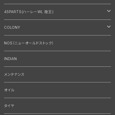
45PARTS(ハーレーWL 陸王)
エンジン
COLONY
エンジン・シリンダーヘッド
マフラー・インテーク・キャブレター
Bolt・Nut
NOS（ニューオールドストック）
バルブ・タペット関係
マフラー関係
Nut
エレクトリカル
Front End・Rear End
INDIAN
ピストン・コネクティングロッド・ベアリング
インテーク・キャブレター関係
Screw
ジェネレーター関係
Wheel-Brake
駆動系
Motor
メンテナンス
フライホイール・シャフト関係
エアクリーナー関係
Bolt
ディストリビューター関係
Fork-Shockabsorber
ドライブチェーン関係
Motor
フロントフォーク・フレーム
Transmission・Primary
オイル
クランクケース関係
インテーク・キャブレーター関係
Washer-Cotterpin
アマチュア関係（ジェネレーター）
Handlebar-controls
スプロケット・ベルトドライブキット
Carbrator
フロントフォーク関係
Transmission-Shifter
シート・サドルバッグ
Gastank・Oiltank
タイヤ