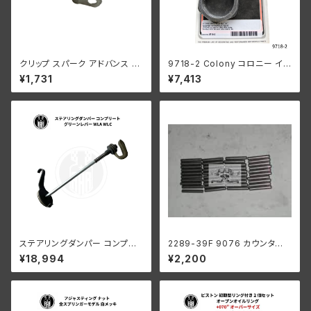
クリップ スパーク アドバンス ケ
9718-2 Colony コロニー イン
ーブル ハーレーダビッドソン 19
テーク マニホールド ナット キッ
¥1,731
¥7,413
37-57年 EL FL
ト ハーレーダビッドソン 1940-
54年 OHV 74 モデル 1953-5
6年 K KH パーカーライズド
ステアリングダンパー コンプリ
2289-39F 9076 カウンター
ート グリーンレバー ハーレーダ
シャフト ロングローラー 1ギア
¥18,994
¥2,200
ビッドソン WLA WLC
ボックス用 .0004オーバーサイ
ズ