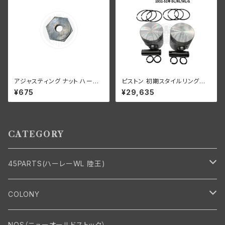
アジャスティング ナット ハーレ
ピストン 初期スタイルリング付
ーダビッドソン 全スプリンガー
き 2 個セット オープン オイル リ
¥675
¥29,635
モデル 白メッキ
ング +070" OS 1932-52年 D
L/RL/WL/G
CATEGORY
45PARTS(ハーレーWL 陸王)
エンジン
COLONY
エンジン・シリンダーヘッド
マフラー・インテーク・キャブレター
Bolt・Nut
NOS（ニューオールドストック）