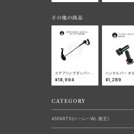
ッドソン 1930-52年 D
ドソン 1935-19
L RL WL WLA ブラッ
RL WL
ク
その他の商品
ステアリングダンパー
ハンドルバー ボル
コンプリート グリーンレ
個入 1930-52
¥18,994
¥1,289
バー ハーレーダビッド
ソン WLA WLC
CATEGORY
45PARTS(ハーレーWL 陸王)