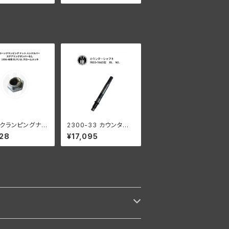
リンガー 1936-
ン 1941-52年 全モデル
 クローム
パーカーライズド
クランピングナッ
2300-33 カウンター
テアリングダンパー
シャフト 1933-1940年
28
¥17,095
936-48年 EL F
RL/WL/G
 クローム