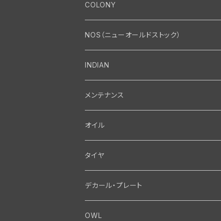
エンジン
COLONY
エンジン・シリンダーヘッド
マフラー・インテーク・キャブレター
Bolt・Nut
NOS（ニューオールドストック）
バルブ・タペット関係
マフラー関係
Nut
エレクトリカル
Front End・Rear End
INDIAN
ピストン・コネクティングロッド・ベアリング
インテーク・キャブレター関係
Screw
ジェネレーター関係
Wheel-Brake
駆動系
Motor
メンテナンス
フライホイール・シャフト関係
エアクリーナー関係
Bolt
ディストリビューター関係
Fork-Shockabsorber
ドライブチェーン関係
Motor
フロントフォーク・フレーム
Transmission・Primary
オイル
クランクケース関係
インテーク・キャブレーター関係
Washer-Cotterpin
アマチュア関係（ジェネレーター）
Handlebar-controls
スプロケット・ベルトドライブキット
Carbrator
フロントフォーク関係
Transmission-Shifter
シート・サドルバッグ
Gastank・Oiltank
タイヤ
オイルポンプ関係
Show bike kits
ブラシプレート関係（ジェネレーター）
Fendermount
キックペダル関係
ソフテイル用 New Springer Fork
Primary-clutch-Kickstarter
シートポスト関係
Oilline
ハンドルバー・タンク・フェンダー
Electrical
デカール・プレート
エンジン関係 ビックツイン
Hard wear kits
スパークコイル関係
Axle
スターターパーツ
フレームヘッドベアリング・ステアリングダンパー
Sprocketmount
ソロサドルシート関係
Gastank・Oiltank
ハンドルバー関係
Electrical
ホイール・ブレーキ
TOOL
OWL