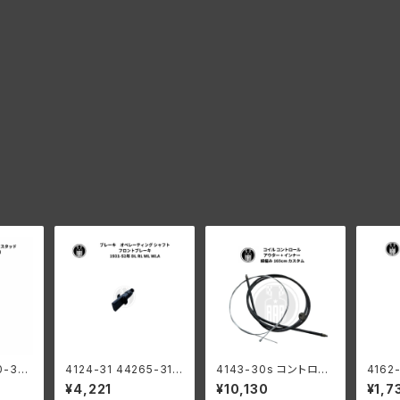
0-35
4124-31 44265-31
4143-30s コントロー
4162
ピボット
ブレーキ オペレーティ
ルコイル アウター + イ
ロール
¥4,221
¥10,130
¥1,7
ーダビッ
ング シャフト フロントブ
ンナー 綿編み 165cm
ハーレ