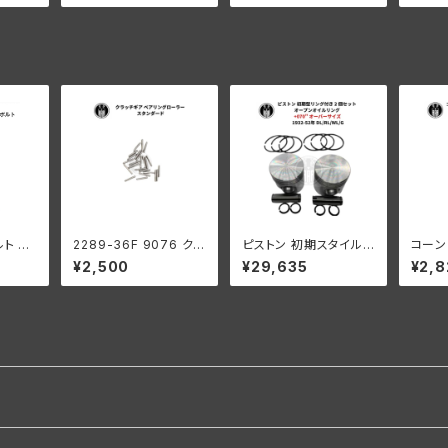
40年
レーキ ハーレーダビッ
カスタム ハーレーダビ
全スプ
ドソン 1931-52年 DL
ッドソン
52年
RL WL WLA
ト 2
2289-36F 9076 クラ
ピストン 初期スタイルリ
コーン
年 亜鉛
ッチギア ベアリングロ
ング付き 2 個セット オ
ト ス
¥2,500
¥29,635
¥2,8
ーラー 0004" オーバ
ープン オイル リング +
なし 1
ーサイズ 44個 ハーレ
070" OS 1932-52年
L UL
ーダビッドソン
DL/RL/WL/G