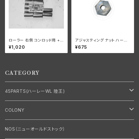
ローラー 右側 コンロッド用 +0
アジャスティング ナット ハーレ
008 オーバーサイズ 12個入り
ーダビッドソン 全スプリンガー
¥1,020
¥675
ハーレーダビッドソン 1929-73
モデル 白メッキ
年 DL RL WL G エンジン
CATEGORY
45PARTS(ハーレーWL 陸王)
エンジン
COLONY
エンジン・シリンダーヘッド
マフラー・インテーク・キャブレター
Bolt・Nut
NOS（ニューオールドストック）