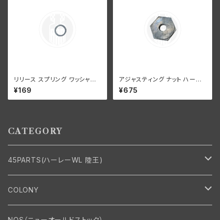
リリース スプリング ワッシャー
アジャスティング ナット ハーレ
ハーレーダビッドソン 全スプリ
ーダビッドソン 全スプリンガー
¥169
¥675
ンガーモデル
モデル 白メッキ
CATEGORY
45PARTS(ハーレーWL 陸王)
エンジン
COLONY
エンジン・シリンダーヘッド
マフラー・インテーク・キャブレター
Bolt・Nut
NOS（ニューオールドストック）