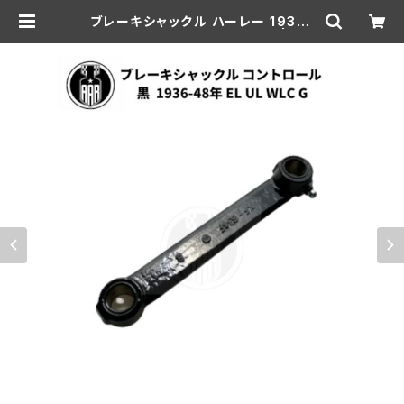
ブレーキシャックル ハーレー 1936-
48年 EL UL WLC G ブラック | aar
-hd