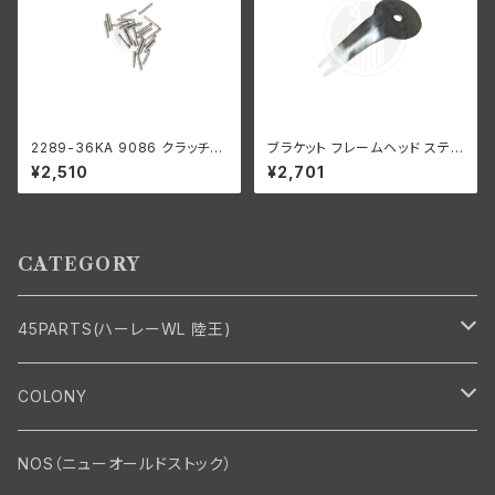
2289-36KA 9086 クラッチギ
ブラケット フレームヘッド ステア
ア ベアリングローラー 0008"
リングダンパー ハーレー 1941-
¥2,510
¥2,701
オーバーサイズ 24個 ハーレー
1945年 EL FL UL
ダビッドソン
CATEGORY
45PARTS(ハーレーWL 陸王)
エンジン
COLONY
エンジン・シリンダーヘッド
マフラー・インテーク・キャブレター
Bolt・Nut
NOS（ニューオールドストック）