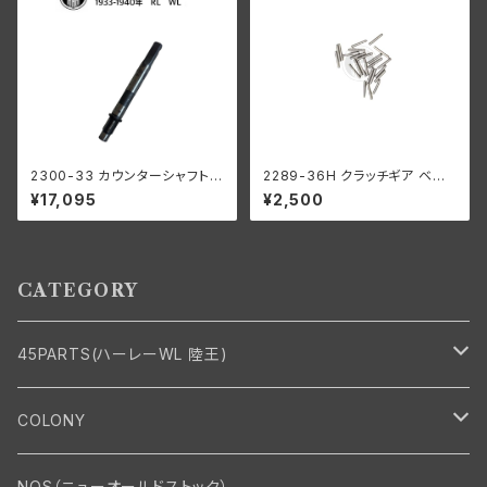
2300-33 カウンターシャフト 1
2289-36H クラッチギア ベア
933-1940年 RL/WL/G
リングローラー 0006" オーバ
¥17,095
¥2,500
ーサイズ 44個 ハーレーダビッ
ドソン
CATEGORY
45PARTS(ハーレーWL 陸王)
エンジン
COLONY
エンジン・シリンダーヘッド
マフラー・インテーク・キャブレター
Bolt・Nut
NOS（ニューオールドストック）