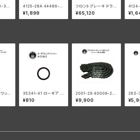
0-35
4125-28A 44486-2
フロントブレーキ ドラム
4124
ピボット
8 スプリング ブレーキ
なし ハーレーダビッドソ
90度
¥1,899
¥65,120
¥1,6
ーダビッ
シュー 2個 フロント リ
ン 1936-48年 EL UL
ナット
40年
ア ハーレーダビッドソン
WLC G クロームメッキ
ハーレ
DL RL WL 陸王
938-
クロー
 ワッシ
35341-41 ローギア エ
2001-29 40006-29
293-
ビッドソ
ンドワッシャー1個
プライマリーチェーン 1
ピスト
¥810
¥9,900
¥5,
ーモデ
00リンク ハーレーダビ
2個組
ズド
ッドソン 1929-52年 D
L WL RL 陸王