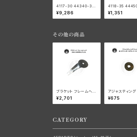
4117-30 44340-30
4118-35 4445
スタビライザー ワッシャ
ブレーキシュー 
¥9,286
¥1,351
ー キット ハーレーダビ
スタッド ハーレ
ッドソン 1930-52年 D
ドソン 1935-19
L RL WL WLA ブラッ
RL WL
ク
その他の商品
ブラケット フレームヘッ
アジャスティング
ド ステアリングダンパー
ャー ハーレーダ
¥2,701
¥675
ハーレー 1941-1945
ン 全スプリンガ
年 EL FL UL
ル パーカーライ
CATEGORY