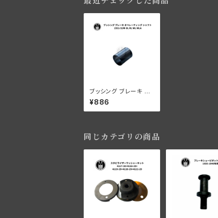
最近チェックした商品
ブッシング ブレーキ オ
ペレーティング シャフト
¥886
ハーレーダビッドソン 1
931-52年 DL RL WL
WLA
同じカテゴリの商品