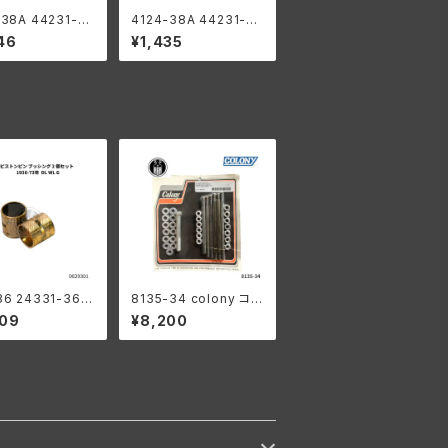
-38A 44231-38
4124-38A 44231-38
 グリース ニップル
90度 グリース ニップル
46
¥1,435
 フロントブレーキ
ナット フロントブレーキ
ーダビッドソン 1
ハーレーダビッドソン 1
52年 WL WLA
938-52年 WL WLA
ムメッキ
白メッキ
36 24331-36
8135-34 colony コロ
ンピンブッシング
ニー カドミメッキ ファス
909
¥8,200
ナー モーターケース キ
ット ハーレーダビッドソ
ン