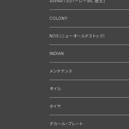
45PARTS(ハーレーWL 陸王)
エンジン
COLONY
エンジン・シリンダーヘッド
マフラー・インテーク・キャブレター
Bolt・Nut
NOS（ニューオールドストック）
バルブ・タペット関係
マフラー関係
Nut
エレクトリカル
Front End・Rear End
INDIAN
ピストン・コネクティングロッド・ベアリング
インテーク・キャブレター関係
Screw
ジェネレーター関係
Wheel-Brake
駆動系
Motor
メンテナンス
フライホイール・シャフト関係
エアクリーナー関係
Bolt
ディストリビューター関係
Fork-Shockabsorber
ドライブチェーン関係
Motor
フロントフォーク・フレーム
Transmission・Primary
オイル
クランクケース関係
インテーク・キャブレーター関係
Washer-Cotterpin
アマチュア関係（ジェネレーター）
Handlebar-controls
スプロケット・ベルトドライブキット
Carbrator
フロントフォーク関係
Transmission-Shifter
シート・サドルバッグ
Gastank・Oiltank
タイヤ
オイルポンプ関係
Show bike kits
ブラシプレート関係（ジェネレーター）
Fendermount
キックペダル関係
ソフテイル用 New Springer Fork
Primary-clutch-Kickstarter
シートポスト関係
Oilline
ハンドルバー・タンク・フェンダー
Electrical
デカール・プレート