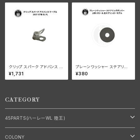
ル
ガー
クリップ スパーク アドバンス ケ
プレーンワッシャー ステアリン
ーブル ハーレーダビッドソン 19
グダンパー 上側 スモール ハー
¥1,731
¥380
37-57年 EL FL
レーダビッドソン 全スプリンガ
ーモデル
CATEGORY
45PARTS(ハーレーWL 陸王)
エンジン
COLONY