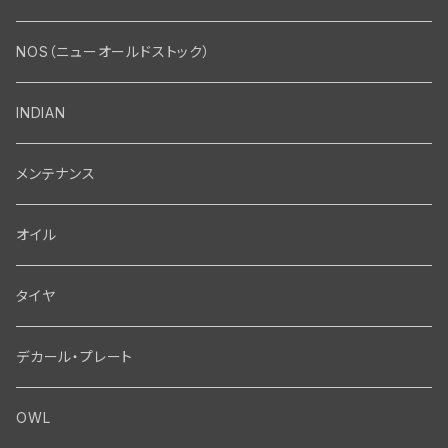
エンジン・シリンダーヘッド
マフラー・インテーク・キャブレター
Bolt・Nut
NOS（ニューオールドストック）
バルブ・タペット関係
マフラー関係
Nut
エレクトリカル
Front End・Rear End
INDIAN
ピストン・コネクティングロッド・ベアリング
インテーク・キャブレター関係
Screw
ジェネレーター関係
Wheel-Brake
駆動系
Motor
メンテナンス
フライホイール・シャフト関係
エアクリーナー関係
Bolt
ディストリビューター関係
Fork-Shockabsorber
ドライブチェーン関係
Motor
フロントフォーク・フレーム
Transmission・Primary
オイル
クランクケース関係
インテーク・キャブレーター関係
Washer-Cotterpin
アマチュア関係（ジェネレーター）
Handlebar-controls
スプロケット・ベルトドライブキット
Carbrator
フロントフォーク関係
Transmission-Shifter
シート・サドルバッグ
Gastank・Oiltank
タイヤ
オイルポンプ関係
Show bike kits
ブラシプレート関係（ジェネレーター）
Fendermount
キックペダル関係
ソフテイル用 New Springer Fork
Primary-clutch-Kickstarter
シートポスト関係
Oilline
ハンドルバー・タンク・フェンダー
Electrical
デカール・プレート
エンジン関係 ビックツイン
Hard wear kits
スパークコイル関係
Axle
スターターパーツ
フレームヘッドベアリング・ステアリングダンパー関係
Sprocketmount
ソロサドルシート関係
Gastank・Oiltank
ハンドルバー関係
Electrical
ホイール・ブレーキ
TOOL
OWL
エンジン関係、ビッグツイン