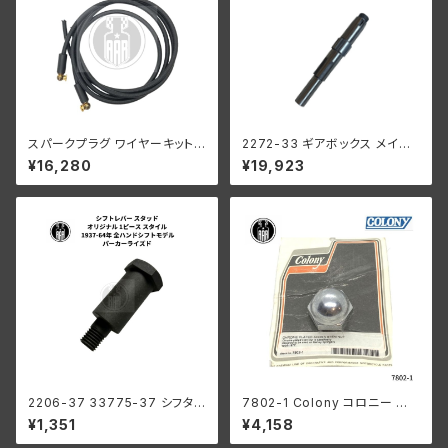
スパークプラグ ワイヤーキット
2272-33 ギアボックス メイン
ねじ込み式 真ちゅう製 イグニッ
シャフト 1933-1940年
¥16,280
¥19,923
ション 黒 ハーレーダビッドソン
2206-37 33775-37 シフタ
7802-1 Colony コロニー エ
ーレバー スタッド オリジナル1ピ
ーコン ステム ナット ハーレー 1
¥1,351
¥4,158
ーススタイル パーカー ハーレー
936-77年 パンヘッド ナックル
1937-64年 全ハンドシフトモデ
ショベル サイドバルブ スプリン