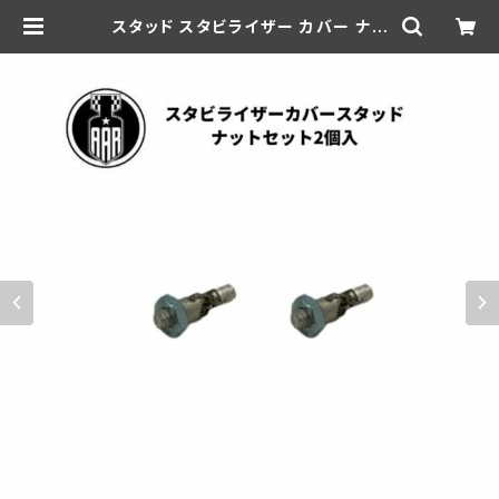
スタッド スタビライザー カバー ナッ
ト付き フロントブレーキ コントロー
ル 2個 ハーレーダビッドソン 1930-
52年 DL RL WL WLA | aar-hd