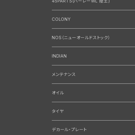
45PARTS(ハーレーWL 陸王)
エンジン
COLONY
エンジン・シリンダーヘッド
マフラー・インテーク・キャブレター
Bolt・Nut
NOS（ニューオールドストック）
バルブ・タペット関係
マフラー関係
Nut
エレクトリカル
Front End・Rear End
INDIAN
ピストン・コネクティングロッド・ベアリング
インテーク・キャブレター関係
Screw
ジェネレーター関係
Wheel-Brake
駆動系
Motor
メンテナンス
フライホイール・シャフト関係
エアクリーナー関係
Bolt
ディストリビューター関係
Fork-Shockabsorber
ドライブチェーン関係
Motor
フロントフォーク・フレーム
Transmission・Primary
オイル
クランクケース関係
インテーク・キャブレーター関係
Washer-Cotterpin
アマチュア関係（ジェネレーター）
Handlebar-controls
スプロケット・ベルトドライブキット
Carbrator
フロントフォーク関係
Transmission-Shifter
シート・サドルバッグ
Gastank・Oiltank
タイヤ
オイルポンプ関係
Show bike kits
ブラシプレート関係（ジェネレーター）
Fendermount
キックペダル関係
ソフテイル用 New Springer Fork
Primary-clutch-Kickstarter
シートポスト関係
Oilline
ハンドルバー・タンク・フェンダー
Electrical
デカール・プレート