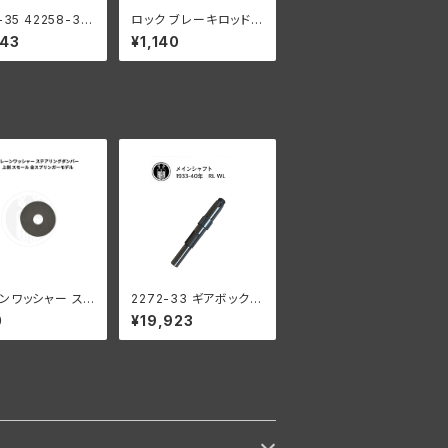
-35 42258-35
ロック ブレーキロッド
レーキ ロッド ロ
コンプリート ハーレー
643
¥1,140
ハーレーダビッドソ
ダビッドソン 1941年以
35-52年 RL WL
降 全モデル
キ
ンワッシャー ステ
2272-33 ギアボックス
グダンパー 上側
メインシャフト 1933-1
0
¥19,923
ル ハーレーダビ
940年
ン 全スプリンガー