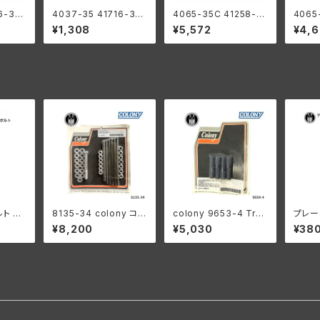
6-35
4037-35 41716-35
4065-35C 41258-3
4065
レーキア
スタッド リアブレーキア
5C リアブレーキ ロッド
リアブ
¥1,308
¥5,572
¥4,
ナット
ーム アンカー用 ナット
ロング ハーレーダビッ
ング 
ハーレ
ワッシャー付き ハーレ
ドソン 1935-52年 RL
ン 19
935年
ーダビッドソン 1935年
WL クロームメッキ
白メッ
ーライズ
RL WL 白メッキ
ト 2
8135-34 colony コロ
colony 9653-4 Tran
プレー
年 亜鉛
ニー カドミメッキ ファス
smission case bott
アリン
¥8,200
¥5,030
¥38
ナー モーターケース キ
om stud kit
スモー
ット ハーレーダビッドソ
ッドソ
ン
モデル