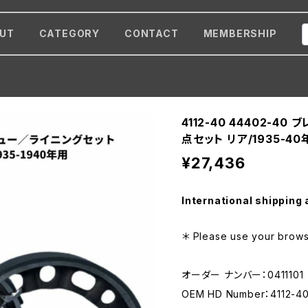
UT
CATEGORY
CONTACT
MEMBERSHIP
4112-40 44402-4
点セット リア/1935-40年
¥27,436
International shipping 
＊ Please use your browse
オーダー ナンバー：0411101
OEM HD Number：4112-4