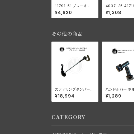
11791-51 ブレーキ ペ
4037-35 4171
ダルパッド 丸型 直径7.
スタッド リアブ
¥4,620
¥1,308
5cm ハーレーダビッド
ーム アンカー用 
ソン 陸王 日本製
ワッシャー付き 
ーダビッドソン 1
RL WL パーカ
ド
その他の商品
ステアリングダンパー
ハンドルバー ボル
コンプリート グリーンレ
個入 1930-52
¥18,994
¥1,289
バー ハーレーダビッド
ソン WLA WLC
CATEGORY