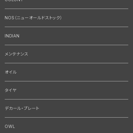
エンジン・シリンダーヘッド
マフラー・インテーク・キャブレター
Bolt・Nut
NOS（ニューオールドストック）
バルブ・タペット関係
マフラー関係
Nut
エレクトリカル
Front End・Rear End
INDIAN
ピストン・コネクティングロッド・ベアリング
インテーク・キャブレター関係
Screw
ジェネレーター関係
Wheel-Brake
駆動系
Motor
メンテナンス
フライホイール・シャフト関係
エアクリーナー関係
Bolt
ディストリビューター関係
Fork-Shockabsorber
ドライブチェーン関係
Motor
フロントフォーク・フレーム
Transmission・Primary
オイル
クランクケース関係
インテーク・キャブレーター関係
Washer-Cotterpin
アマチュア関係（ジェネレーター）
Handlebar-controls
スプロケット・ベルトドライブキット
Carbrator
フロントフォーク関係
Transmission-Shifter
シート・サドルバッグ
Gastank・Oiltank
タイヤ
オイルポンプ関係
Show bike kits
ブラシプレート関係（ジェネレーター）
Fendermount
キックペダル関係
ソフテイル用 New Springer Fork
Primary-clutch-Kickstarter
シートポスト関係
Oilline
ハンドルバー・タンク・フェンダー
Electrical
デカール・プレート
エンジン関係 ビックツイン
Hard wear kits
スパークコイル関係
Axle
スターターパーツ
フレームヘッドベアリング・ステアリングダンパー関係
Sprocketmount
ソロサドルシート関係
Gastank・Oiltank
ハンドルバー関係
Electrical
ホイール・ブレーキ
TOOL
OWL