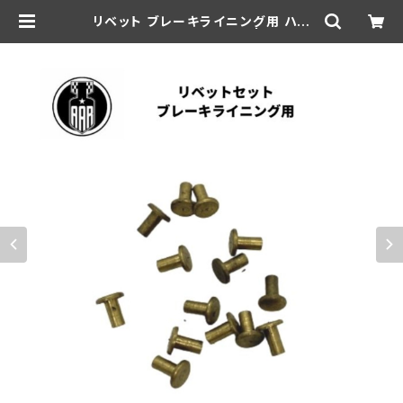
リベット ブレーキライニング用 ハー
レー 1931-52年 全モデル | aar-hd