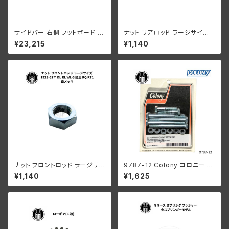
サイドバー 右側 フットボード ブ
ナット リアロッド ラージサイズ
レーキペダル ハーレーダビッド
ハーレーダビッドソン 1932-52
¥23,215
¥1,140
ソン 1936-51年 WL G プライ
年 RL WL G 陸王 RQ RT1 白
マー グリーン
メッキ
ナット フロントロッド ラージサイ
9787-12 Colony コロニー オ
ズ ハーレーダビッドソン 1929-
イルポンプ マウント キット 亜鉛
¥1,140
¥1,625
52年 DL RL WL G 陸王 RQ R
メッキ ハーレーダビッドソン 19
T1 白メッキ
78−91年 ビッグツイン