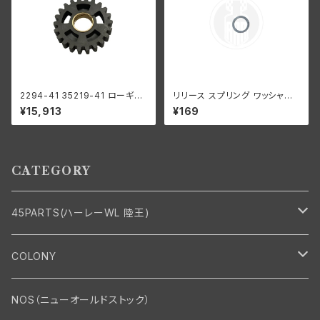
2294-41 35219-41 ローギア
リリース スプリング ワッシャー
1速
ハーレーダビッドソン 全スプリ
¥15,913
¥169
ンガーモデル
CATEGORY
45PARTS(ハーレーWL 陸王)
エンジン
COLONY
エンジン・シリンダーヘッド
マフラー・インテーク・キャブレター
Bolt・Nut
NOS（ニューオールドストック）