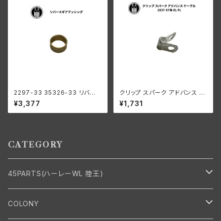
2297-33 35326-33 リバー
クリップ スパーク アドバンス ケ
ス ギア ブッシング メインシャフ
ーブル ハーレーダビッドソン 19
¥3,377
¥1,731
ト ハーレーダビッドソン 1941-
37-57年 EL FL
73年 WL G ミッション
CATEGORY
45PARTS(ハーレーWL 陸王)
エンジン
COLONY